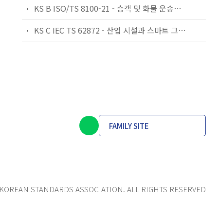
KS B ISO/TS 8100-21 - 승객 및 화물 운송용 엘리베이터 —제21부: 세계공통 필수안전요건(GESRs)을 충족하는 세계공통 안전 파라미터(GSPs)
KS C IEC TS 62872 - 산업 시설과 스마트 그리드 사이의 산업 공정 측정, 제어 및 자동화 시스템 인터페이스
FAMILY SITE
KOREAN STANDARDS ASSOCIATION. ALL RIGHTS RESERVED