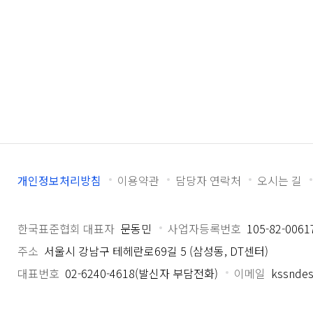
개인정보처리방침
이용약관
담당자 연락처
오시는 길
한국표준협회 대표자
문동민
사업자등록번호
105-82-0061
주소
서울시 강남구 테헤란로69길 5 (삼성동, DT센터)
대표번호
02-6240-4618(발신자 부담전화)
이메일
kssndes