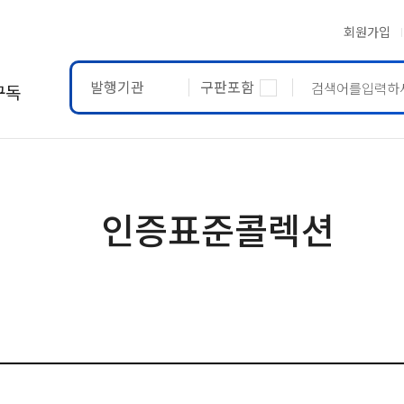
회원가입
발행기관
구판포함
구독
ASTM
ETRTO
인증표준콜렉션