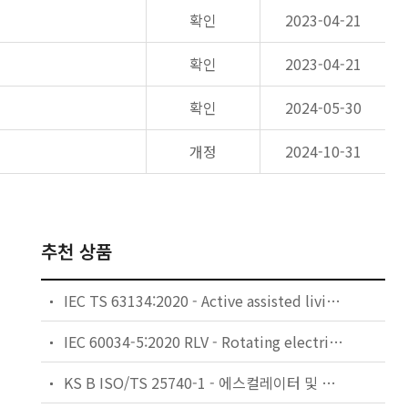
확인
2023-04-21
확인
2023-04-21
확인
2024-05-30
개정
2024-10-31
추천 상품
IEC TS 63134:2020 - Active assisted living (AAL) use cases
IEC 60034-5:2020 RLV - Rotating electrical machines - Part 5: Degrees of protection provided by the integral design of rotating electrical machines (IP code) - Classification
KS B ISO/TS 25740-1 - 에스컬레이터 및 무빙워크에 대한 안전요건 — 제1부: 세계공통 필수 안전요건(GESRs)