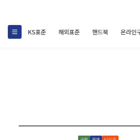
KS표준
해외표준
핸드북
온라인
KS표준검색
해외표준검색
KS
소개
AATCC
KS관련상품
해외표준관련상품
ASM
제공표준
DIN
KS인증심사기준
해외표준 견적의뢰
JSTRA
구입절차
TRA
국내단체표준
ISO심볼
구판
판매
KS인증