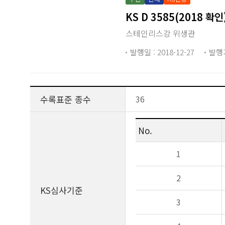
KS D 3585(2018 
스테인리스강 위생관
발행일 : 2018-12-27
발행
수록표준 종수
36
No.
1
2
KS심사기준
3