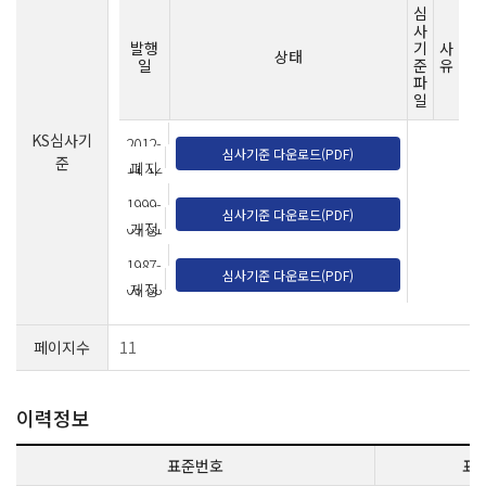
심
사
발행
기
사
상태
일
준
유
파
일
KS심사기
2012-
심사기준 다운로드(PDF)
준
11-12
폐지
1999-
심사기준 다운로드(PDF)
09-01
개정
1987-
심사기준 다운로드(PDF)
09-08
제정
페이지수
11
이력정보
표준번호
표