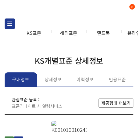
0
KS표준
해외표준
핸드북
온라
KS표준
KS표준검색
개별
KS개별표준 상세정보
구매정보
상세정보
이력정보
인용표준
관심표준 등록 :
제공형태 더보기
표준업데이트 시 알림서비스