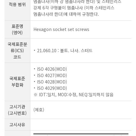
멈춤나사(이하 강 멈춤나사라 한다) 및 스테인리스
적용 범위
강제 6각 구멍붙이 멈춤나사 (이하 스테인리스
멈춤나사라 한다)에 대하여 규정한다.
표준명
Hexagon socket set screws
(영어)
국제표준분
류(ICS)
21.060.10 : 볼트. 나사. 스터드
코드
ISO 4026(MOD)
ISO 4027(MOD)
국제표준
ISO 4028(MOD)
부합화
ISO 4029(MOD)
※ IDT:일치, MOD:수정, NEQ:일치하지 않음
고시기관
(제호)
(고시번호)
고시사유