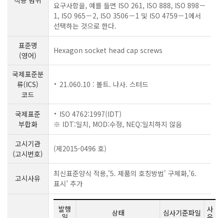
요구사항을, 예를 들면 ISO 261, ISO 888, ISO 898－
1, ISO 965－2, ISO 3506－1 및 ISO 4759－1에서
선택하는 것으로 한다.
표준명
Hexagon socket head cap screws
(영어)
국제표준분
류(ICS)
21.060.10 : 볼트. 나사. 스터드
코드
국제표준
ISO 4762:1997(IDT)
부합화
※ IDT:일치, MOD:수정, NEQ:일치하지 않음
고시기관
(제2015-0496 호)
(고시번호)
최신표준양식 적용,'5. 제품의 호칭방법' 구체화,'6.
고시사유
표시' 추가
발행
사
상태
심사기준파일
일
유