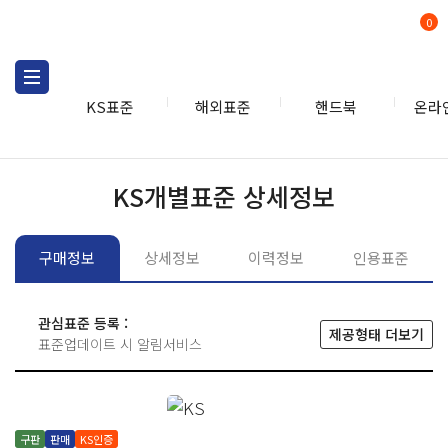
0
KS표준
해외표준
핸드북
온라
KS표준
KS표준검색
개별
KS개별표준 상세정보
구매정보
상세정보
이력정보
인용표준
관심표준 등록 :
제공형태 더보기
표준업데이트 시 알림서비스
구판
판매
KS인증