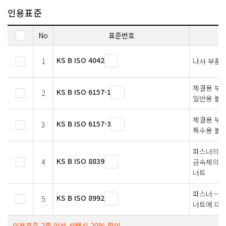
인용표준
No
표준번호
KS B ISO 4042
1
나사 부품 
체결용 부
KS B ISO 6157-1
2
일반용 볼트
체결용 부
KS B ISO 6157-3
3
특수용 볼트
파스너의 
KS B ISO 8839
4
금속제의 볼
너트
파스너－볼트
KS B ISO 8992
5
너트에 대한
인용표준 2종 이상 선택시 20% 할인