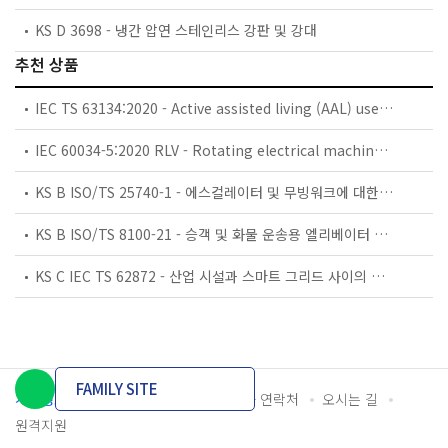
KS D 3698 - 냉간 압연 스테인리스 강판 및 강대
추천 상품
IEC TS 63134:2020 - Active assisted living (AAL) use cases
IEC 60034-5:2020 RLV - Rotating electrical machines - Part 5: Degrees of protection provided by the integral design of rotating electrical machines (IP code) - Classification
KS B ISO/TS 25740-1 - 에스컬레이터 및 무빙워크에 대한 안전요건 — 제1부: 세계공통 필수 안전요건(GESRs)
KS B ISO/TS 8100-21 - 승객 및 화물 운송용 엘리베이터 —제21부: 세계공통 필수안전요건(GESRs)을 충족하는 세계공통 안전 파라미터(GSPs)
KS C IEC TS 62872 - 산업 시설과 스마트 그리드 사이의 산업 공정 측정, 제어 및 자동화 시스템 인터페이스
FAMILY SITE
개인정보처리방침
이용약관
담당자 연락처
오시는 길
원격지원