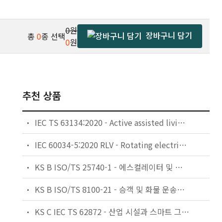
0원
장바구니 담기
총
0
종 선택
0
원
추천 상품
IEC TS 63134:2020 - Active assisted living (AAL) use cases
IEC 60034-5:2020 RLV - Rotating electrical machines - Part 5: Degrees of protection provided by the integral design of rotating electrical machines (IP code) - Classification
KS B ISO/TS 25740-1 - 에스컬레이터 및 무빙워크에 대한 안전요건 — 제1부: 세계공통 필수 안전요건(GESRs)
KS B ISO/TS 8100-21 - 승객 및 화물 운송용 엘리베이터 —제21부: 세계공통 필수안전요건(GESRs)을 충족하는 세계공통 안전 파라미터(GSPs)
KS C IEC TS 62872 - 산업 시설과 스마트 그리드 사이의 산업 공정 측정, 제어 및 자동화 시스템 인터페이스