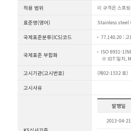
적용 범위
이 규격은 스프링
표준명(영어)
Stainless steel 
국제표준분류(ICS)코드
77.140.20 :
ISO 6931-1(N
국제표준 부합화
※ IDT:일치,
고시기관(고시번호)
(제02-1532 호)
고시사유
발행일
2013-04-21
KS심사기준