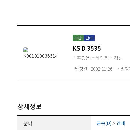
구판
판매
KS D 3535
스프링용 스테인리스 강선
발행일 : 2002-11-26
발행
상세정보
분야
금속(D)
>
강재