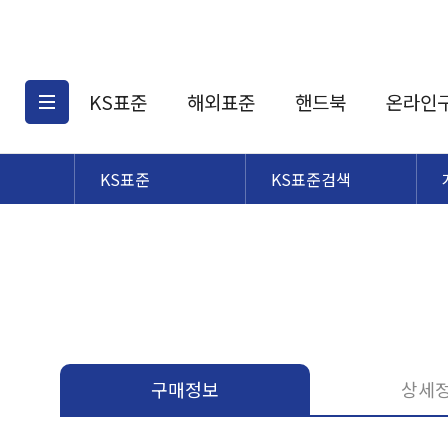
KS표준
해외표준
핸드북
온라인
KS표준
KS표준검색
KS표준검색
해외표준검색
KS
소개
AATCC
KS관련상품
해외표준관련상품
ASM
제공표준
DIN
KS인증심사기준
해외표준 견적의뢰
JSTRA
구입절차
TRA
국내단체표준
ISO심볼
구매정보
상세