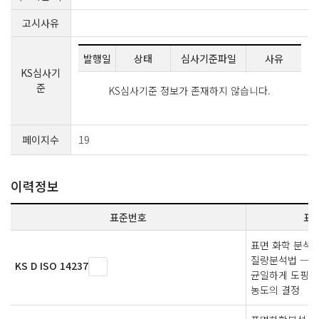
고시사유
발행일
상태
심사기준파일
사유
KS심사기
준
KS심사기준 정보가 존재하지 않습니다.
페이지수
19
이력정보
표준번호
표
표면 화학 분석 
질량분석법 — 
KS D ISO 14237
균일하게 도핑된
농도의 결정