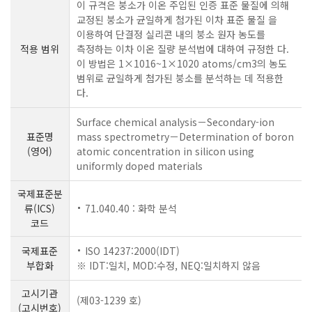
이 규격은 붕소가 이온 주입된 인증 표준 물질에 의해
교정된 붕소가 균일하게 첨가된 이차 표준 물질 을
이용하여 단결정 실리콘 내의 붕소 원자 농도를
적용 범위
측정하는 이차 이온 질량 분석법에 대하여 규정한 다.
이 방법은 1×1016~1×1020 atoms/cm3의 농도
범위로 균일하게 첨가된 붕소를 분석하는 데 적용한
다.
Surface chemical analysis－Secondary-ion
표준명
mass spectrometry－Determination of boron
(영어)
atomic concentration in silicon using
uniformly doped materials
국제표준분
류(ICS)
71.040.40 : 화학 분석
코드
국제표준
ISO 14237:2000(IDT)
부합화
※ IDT:일치, MOD:수정, NEQ:일치하지 않음
고시기관
(제03-1239 호)
(고시번호)