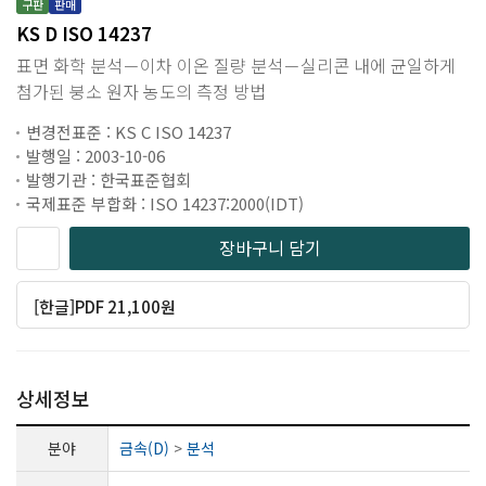
구판
판매
KS D ISO 14237
표면 화학 분석－이차 이온 질량 분석－실리콘 내에 균일하게
첨가된 붕소 원자 농도의 측정 방법
변경전표준 : KS C ISO 14237
발행일 : 2003-10-06
발행기관 : 한국표준협회
국제표준 부합화 : ISO 14237:2000(IDT)
장바구니 담기
[한글]PDF 21,100원
상세정보
분야
금속(D)
>
분석