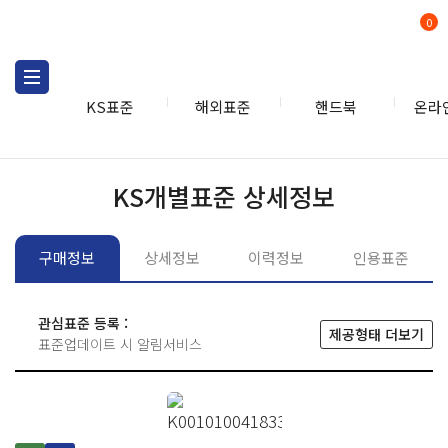
0
KS표준
해외표준
핸드북
온라
KS표준
KS표준검색
개별
KS개별표준 상세정보
구매정보
상세정보
이력정보
인용표준
관심표준 등록 :
제공형태 더보기
표준업데이트 시 알림서비스