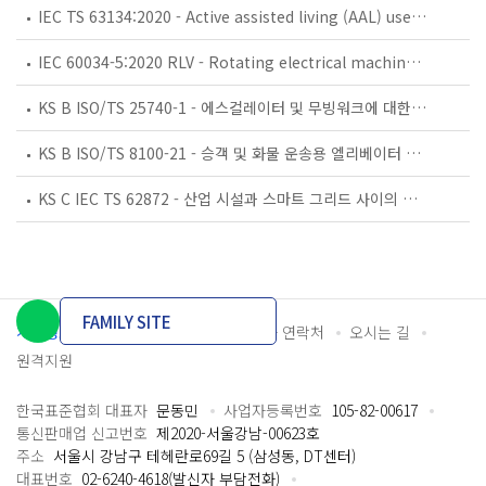
IEC TS 63134:2020 - Active assisted living (AAL) use cases
IEC 60034-5:2020 RLV - Rotating electrical machines - Part 5: Degrees of protection provided by the integral design of rotating electrical machines (IP code) - Classification
KS B ISO/TS 25740-1 - 에스컬레이터 및 무빙워크에 대한 안전요건 — 제1부: 세계공통 필수 안전요건(GESRs)
KS B ISO/TS 8100-21 - 승객 및 화물 운송용 엘리베이터 —제21부: 세계공통 필수안전요건(GESRs)을 충족하는 세계공통 안전 파라미터(GSPs)
KS C IEC TS 62872 - 산업 시설과 스마트 그리드 사이의 산업 공정 측정, 제어 및 자동화 시스템 인터페이스
FAMILY SITE
개인정보처리방침
이용약관
담당자 연락처
오시는 길
원격지원
한국표준협회 대표자
문동민
사업자등록번호
105-82-00617
통신판매업 신고번호
제2020-서울강남-00623호
주소
서울시 강남구 테헤란로69길 5 (삼성동, DT센터)
대표번호
02-6240-4618(발신자 부담전화)