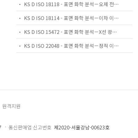
KS D ISO 18118 - 표면 화학 분석－오제 전자 분광법과 X선 광전자 분광법－균질 재료의 정량 분석을 위해 실험으로 결정된 상대 감도 인자의 사용 지침
KS D ISO 18114 - 표면 화학 분석－이차 이온 질량 분광 분석법－이온 주입된 기준 물질로부터 상대 감도 인자의 결정
KS D ISO 15472 - 표면 화학 분석－X선 광전자 분광기－에너지 눈금의 교정
KS D ISO 22048 - 표면 화학 분석－정적 이차 이온 질량 분광 분석법의 정보 포맷
원격지원
7
통신판매업 신고번호
제2020-서울강남-00623호