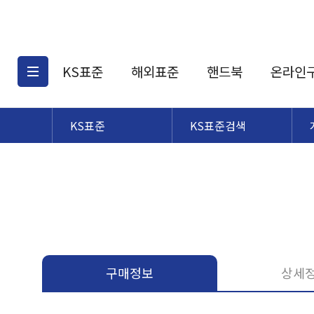
KS표준
해외표준
핸드북
온라인
KS표준
KS표준검색
KS표준검색
해외표준검색
KS
소개
AATCC
KS관련상품
해외표준관련상품
ASM
제공표준
DIN
KS인증심사기준
해외표준 견적의뢰
JSTRA
구입절차
TRA
국내단체표준
ISO심볼
구매정보
상세