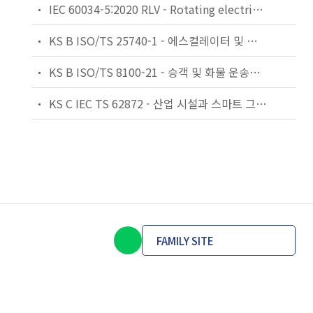
IEC 60034-5:2020 RLV - Rotating electrical machines - Part 5: Degrees of protection provided by the integral design of rotating electrical machines (IP code) - Classification
KS B ISO/TS 25740-1 - 에스컬레이터 및 무빙워크에 대한 안전요건 — 제1부: 세계공통 필수 안전요건(GESRs)
KS B ISO/TS 8100-21 - 승객 및 화물 운송용 엘리베이터 —제21부: 세계공통 필수안전요건(GESRs)을 충족하는 세계공통 안전 파라미터(GSPs)
KS C IEC TS 62872 - 산업 시설과 스마트 그리드 사이의 산업 공정 측정, 제어 및 자동화 시스템 인터페이스
FAMILY SITE