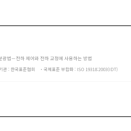
 분광법－전하 제어와 전하 교정에 사용하는 방법
기관 : 한국표준협회
국제표준 부합화 : ISO 19318:2003(IDT)