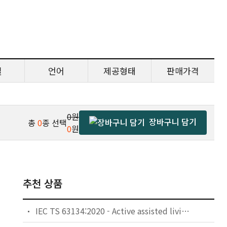
일
언어
제공형태
판매가격
0원
장바구니 담기
총
0
종 선택
0
원
추천 상품
IEC TS 63134:2020 - Active assisted living (AAL) use cases