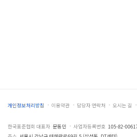
개인정보처리방침
이용약관
담당자 연락처
오시는 길
한국표준협회 대표자
문동민
사업자등록번호
105-82-0061
주소
서울시 강남구 테헤란로69길 5 (삼성동, DT센터)