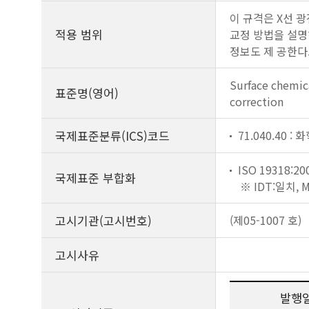
이 규격은 X선 
적용 범위
교정 방법을 설명
정보도 제 공한다
Surface chemic
표준명(영어)
correction
국제표준분류(ICS)코드
71.040.40 :
ISO 19318:20
국제표준 부합화
※ IDT:일치,
고시기관(고시번호)
(제05-1007 호)
고시사유
발행