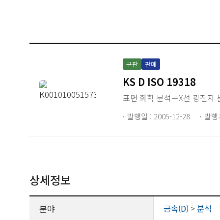
구판
판매
KS D ISO 19318
표면 화학 분석－X선 광전자
발행일 : 2005-12-28
발행
상세정보
분야
금속(D)
>
분석