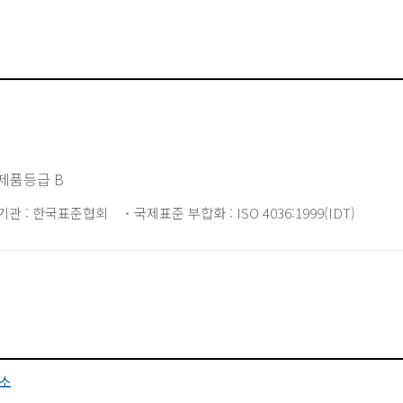
 제품등급 B
기관 : 한국표준협회
국제표준 부합화 : ISO 4036:1999(IDT)
소