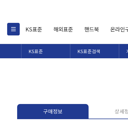
KS표준
해외표준
핸드북
온라인
KS표준
KS표준검색
KS표준검색
해외표준검색
KS
소개
AATCC
KS관련상품
해외표준관련상품
ASM
제공표준
DIN
KS인증심사기준
해외표준 견적의뢰
JSTRA
구입절차
TRA
국내단체표준
ISO심볼
구매정보
상세