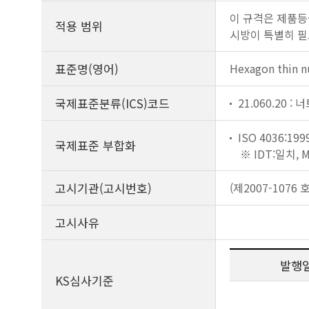
이 규격은 제품등급
적용 범위
시방이 특별히 필요할
표준명(영어)
Hexagon thin 
국제표준분류(ICS)코드
21.060.20 : 
ISO 4036:199
국제표준 부합화
※ IDT:일치,
고시기관(고시번호)
(제2007-1076 호
고시사유
발행
KS심사기준