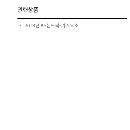
관련상품
2018년 KS핸드북-기계요소