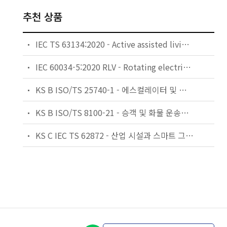
추천 상품
IEC TS 63134:2020 - Active assisted living (AAL) use cases
IEC 60034-5:2020 RLV - Rotating electrical machines - Part 5: Degrees of protection provided by the integral design of rotating electrical machines (IP code) - Classification
KS B ISO/TS 25740-1 - 에스컬레이터 및 무빙워크에 대한 안전요건 — 제1부: 세계공통 필수 안전요건(GESRs)
KS B ISO/TS 8100-21 - 승객 및 화물 운송용 엘리베이터 —제21부: 세계공통 필수안전요건(GESRs)을 충족하는 세계공통 안전 파라미터(GSPs)
KS C IEC TS 62872 - 산업 시설과 스마트 그리드 사이의 산업 공정 측정, 제어 및 자동화 시스템 인터페이스