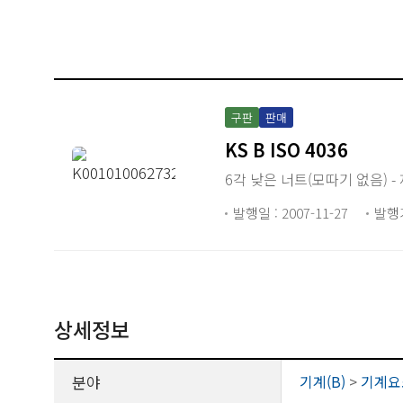
구판
판매
KS B ISO 4036
6각 낮은 너트(모따기 없음) -
발행일 : 2007-11-27
발행
상세정보
분야
기계(B)
>
기계요