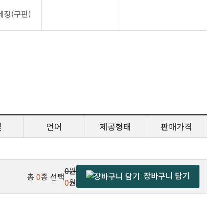
제정(구판)
일
언어
제공형태
판매가격
0원
장바구니 담기
총
0
종 선택
0
원