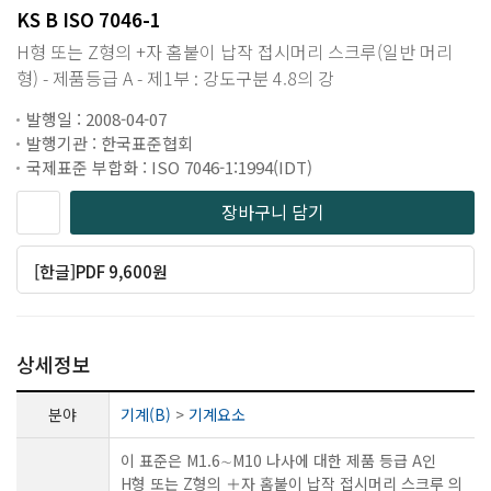
KS B ISO 7046-1
H형 또는 Z형의 +자 홈붙이 납작 접시머리 스크루(일반 머리
형) - 제품등급 A - 제1부 : 강도구분 4.8의 강
발행일 : 2008-04-07
발행기관 : 한국표준협회
국제표준 부합화 : ISO 7046-1:1994(IDT)
장바구니 담기
[한글]PDF 9,600원
상세정보
분야
기계(B)
>
기계요소
이 표준은 M1.6∼M10 나사에 대한 제품 등급 A인
H형 또는 Z형의 ＋자 홈붙이 납작 접시머리 스크루 의