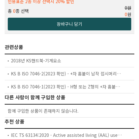
인용표준 2종 이상 선택시 20% 할인
0원
총
0
종 선택
0
원
장바구니 담기
관련상품
2018년 KS핸드북-기계요소
KS B ISO 7046-2(2023 확인) - +자 홈붙이 납작 접시머리 스크루(일반 머리 형) - 제품등급A - 제2부 : 강도구분 8.8의 강, 스테인리스강 및 비철금속
KS B ISO 7046-1(2023 확인) - H형 또는 Z형의 +자 홈붙이 납작 접시머리 스크루(일반 머리 형) - 제품등급 A - 제1부 : 강도구분 4.8의 강
다른 사람이 함께 구입한 상품
함께 구입한 상품이 존재하지 않습니다.
추천 상품
IEC TS 63134:2020 - Active assisted living (AAL) use cases