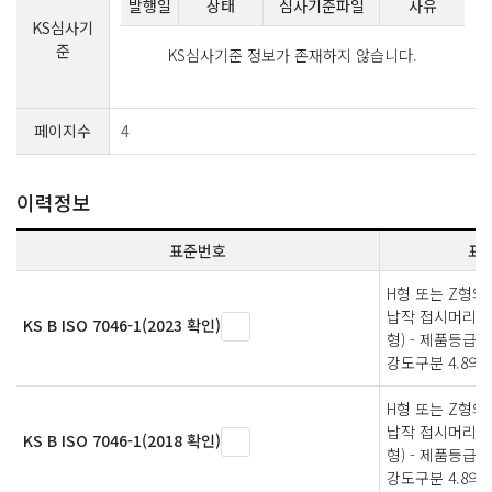
발행일
상태
심사기준파일
사유
KS심사기
준
KS심사기준 정보가 존재하지 않습니다.
페이지수
4
이력정보
표준번호
표
H형 또는 Z형의
납작 접시머리 
KS B ISO 7046-1(2023 확인)
형) - 제품등급 A 
강도구분 4.8의 
H형 또는 Z형의
납작 접시머리 
KS B ISO 7046-1(2018 확인)
형) - 제품등급 A 
강도구분 4.8의 