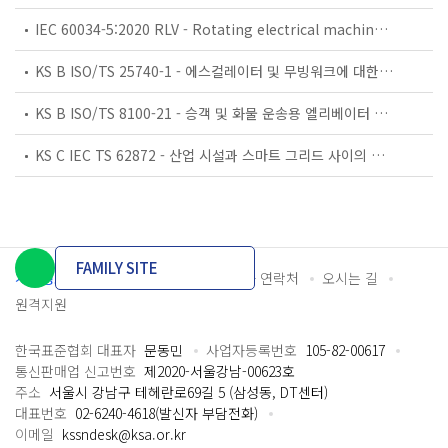
IEC 60034-5:2020 RLV - Rotating electrical machines - Part 5: Degrees of protection provided by the integral design of rotating electrical machines (IP code) - Classification
KS B ISO/TS 25740-1 - 에스컬레이터 및 무빙워크에 대한 안전요건 — 제1부: 세계공통 필수 안전요건(GESRs)
KS B ISO/TS 8100-21 - 승객 및 화물 운송용 엘리베이터 —제21부: 세계공통 필수안전요건(GESRs)을 충족하는 세계공통 안전 파라미터(GSPs)
KS C IEC TS 62872 - 산업 시설과 스마트 그리드 사이의 산업 공정 측정, 제어 및 자동화 시스템 인터페이스
FAMILY SITE
개인정보처리방침
이용약관
담당자 연락처
오시는 길
원격지원
한국표준협회 대표자
문동민
사업자등록번호
105-82-00617
통신판매업 신고번호
제2020-서울강남-00623호
주소
서울시 강남구 테헤란로69길 5 (삼성동, DT센터)
대표번호
02-6240-4618(발신자 부담전화)
이메일
kssndesk@ksa.or.kr