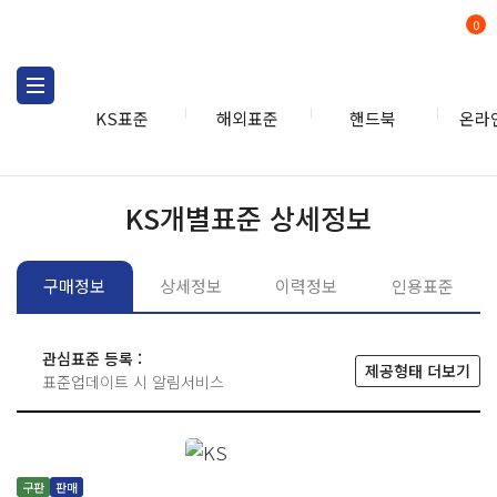
0
KS표준
해외표준
핸드북
온라
KS표준
KS표준검색
개별
KS개별표준 상세정보
구매정보
상세정보
이력정보
인용표준
관심표준 등록 :
제공형태 더보기
표준업데이트 시 알림서비스
구판
판매