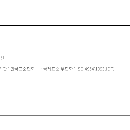
：선
기관 : 한국표준협회
국제표준 부합화 : ISO 4954:1993(IDT)