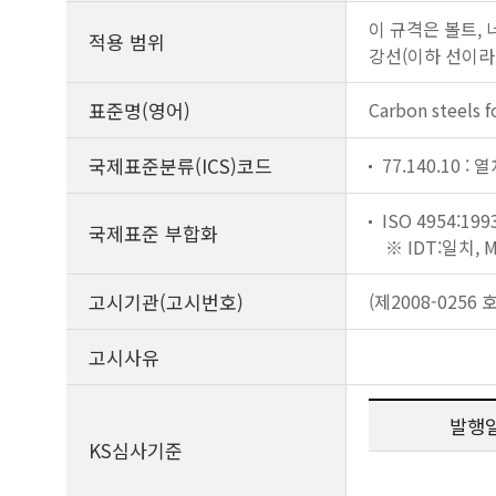
이 규격은 볼트, 
적용 범위
강선(이하 선이라
표준명(영어)
Carbon steels 
국제표준분류(ICS)코드
77.140.10 :
ISO 4954:199
국제표준 부합화
※ IDT:일치,
고시기관(고시번호)
(제2008-0256 호
고시사유
발행
KS심사기준