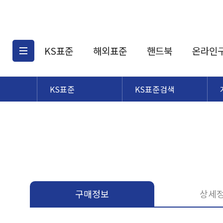
KS표준
해외표준
핸드북
온라인
KS표준
KS표준검색
KS표준검색
해외표준검색
KS
소개
AATCC
KS관련상품
해외표준관련상품
ASM
제공표준
DIN
KS인증심사기준
해외표준 견적의뢰
JSTRA
구입절차
TRA
국내단체표준
ISO심볼
구매정보
상세