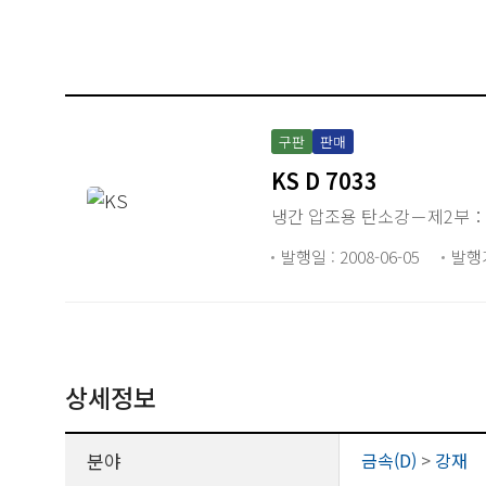
구판
판매
KS D 7033
냉간 압조용 탄소강－제2부
발행일 : 2008-06-05
발행
상세정보
분야
금속(D)
>
강재