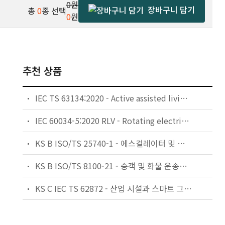
0원
장바구니 담기
총
0
종 선택
0
원
추천 상품
IEC TS 63134:2020 - Active assisted living (AAL) use cases
IEC 60034-5:2020 RLV - Rotating electrical machines - Part 5: Degrees of protection provided by the integral design of rotating electrical machines (IP code) - Classification
KS B ISO/TS 25740-1 - 에스컬레이터 및 무빙워크에 대한 안전요건 — 제1부: 세계공통 필수 안전요건(GESRs)
KS B ISO/TS 8100-21 - 승객 및 화물 운송용 엘리베이터 —제21부: 세계공통 필수안전요건(GESRs)을 충족하는 세계공통 안전 파라미터(GSPs)
KS C IEC TS 62872 - 산업 시설과 스마트 그리드 사이의 산업 공정 측정, 제어 및 자동화 시스템 인터페이스