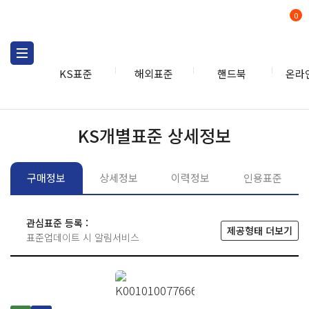
0
KS표준
해외표준
핸드북
온라
KS표준
KS표준검색
개별
KS개별표준 상세정보
구매정보
상세정보
이력정보
인용표준
관심표준 등록 :
제공형태 더보기
표준업데이트 시 알림서비스