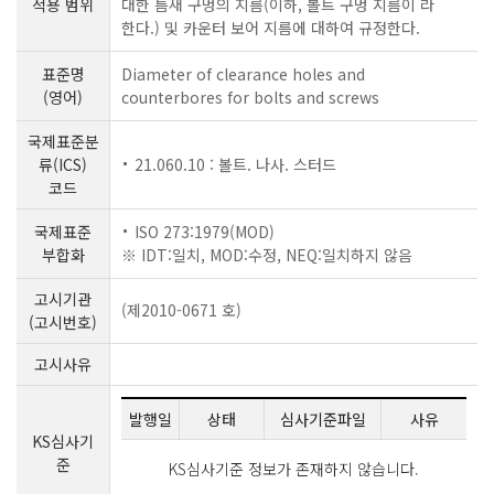
적용 범위
대한 틈새 구멍의 지름(이하, 볼트 구멍 지름이 라
한다.) 및 카운터 보어 지름에 대하여 규정한다.
표준명
Diameter of clearance holes and
(영어)
counterbores for bolts and screws
국제표준분
류(ICS)
21.060.10 : 볼트. 나사. 스터드
코드
국제표준
ISO 273:1979(MOD)
부합화
※ IDT:일치, MOD:수정, NEQ:일치하지 않음
고시기관
(제2010-0671 호)
(고시번호)
고시사유
발행일
상태
심사기준파일
사유
KS심사기
준
KS심사기준 정보가 존재하지 않습니다.