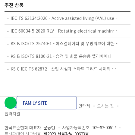
추천 상품
IEC TS 63134:2020 - Active assisted living (AAL) use cases
IEC 60034-5:2020 RLV - Rotating electrical machines - Part 5: Degrees of protection provided by the integral design of rotating electrical machines (IP code) - Classification
KS B ISO/TS 25740-1 - 에스컬레이터 및 무빙워크에 대한 안전요건 — 제1부: 세계공통 필수 안전요건(GESRs)
KS B ISO/TS 8100-21 - 승객 및 화물 운송용 엘리베이터 —제21부: 세계공통 필수안전요건(GESRs)을 충족하는 세계공통 안전 파라미터(GSPs)
KS C IEC TS 62872 - 산업 시설과 스마트 그리드 사이의 산업 공정 측정, 제어 및 자동화 시스템 인터페이스
FAMILY SITE
개인정보처리방침
이용약관
담당자 연락처
오시는 길
원격지원
한국표준협회 대표자
문동민
사업자등록번호
105-82-00617
통신판매업 신고번호
제2020-서울강남-00623호