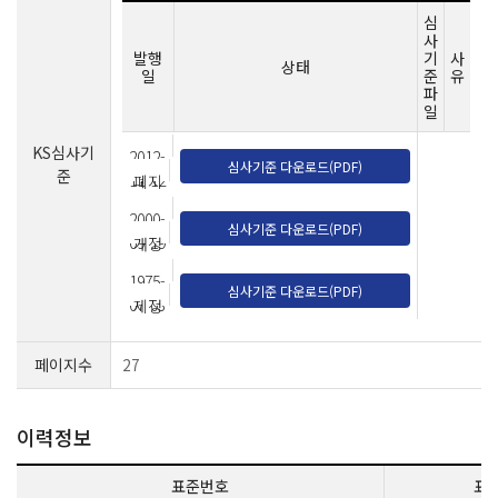
심
사
발행
기
사
상태
일
준
유
파
일
KS심사기
2012-
심사기준 다운로드(PDF)
준
11-12
폐지
2000-
심사기준 다운로드(PDF)
09-19
개정
1975-
심사기준 다운로드(PDF)
07-03
제정
페이지수
27
이력정보
표준번호
표