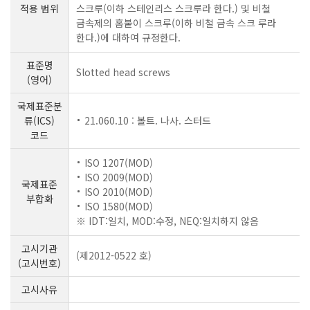
적용 범위
스크루(이하 스테인리스 스크루라 한다.) 및 비철
금속제의 홈붙이 스크루(이하 비철 금속 스크 루라
한다.)에 대하여 규정한다.
표준명
Slotted head screws
(영어)
국제표준분
류(ICS)
21.060.10 : 볼트. 나사. 스터드
코드
ISO 1207(MOD)
ISO 2009(MOD)
국제표준
ISO 2010(MOD)
부합화
ISO 1580(MOD)
※ IDT:일치, MOD:수정, NEQ:일치하지 않음
고시기관
(제2012-0522 호)
(고시번호)
고시사유