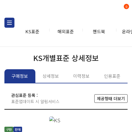
0
KS표준
해외표준
핸드북
온라
KS표준
KS표준검색
개별
KS개별표준 상세정보
구매정보
상세정보
이력정보
인용표준
관심표준 등록 :
제공형태 더보기
표준업데이트 시 알림서비스
구판
판매