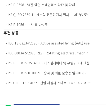
KS D 3698 - 냉간 압연 스테인리스 강판 및 강대
KS Q ISO 2859-1 - 계수형 샘플링검사 절차 — 제1부: 로트별 합격품질한계(AQL) 지표형 샘플링검사 방식
KS B 1056 - ＋자 홈 나사못
추천 상품
IEC TS 63134:2020 - Active assisted living (AAL) use cases
IEC 60034-5:2020 RLV - Rotating electrical machines - Part 5: Degrees of protection provided by the integral design of rotating electrical machines (IP code) - Classification
KS B ISO/TS 25740-1 - 에스컬레이터 및 무빙워크에 대한 안전요건 — 제1부: 세계공통 필수 안전요건(GESRs)
KS B ISO/TS 8100-21 - 승객 및 화물 운송용 엘리베이터 —제21부: 세계공통 필수안전요건(GESRs)을 충족하는 세계공통 안전 파라미터(GSPs)
KS C IEC TS 62872 - 산업 시설과 스마트 그리드 사이의 산업 공정 측정, 제어 및 자동화 시스템 인터페이스