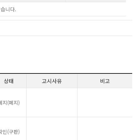
않습니다.
상태
고시사유
비고
폐지(폐지)
확인(구판)