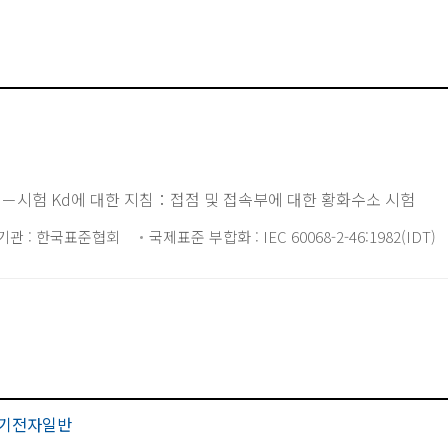
－시험 Kd에 대한 지침：접점 및 접속부에 대한 황화수소 시험
기관 : 한국표준협회
국제표준 부합화 : IEC 60068-2-46:1982(IDT)
기전자일반