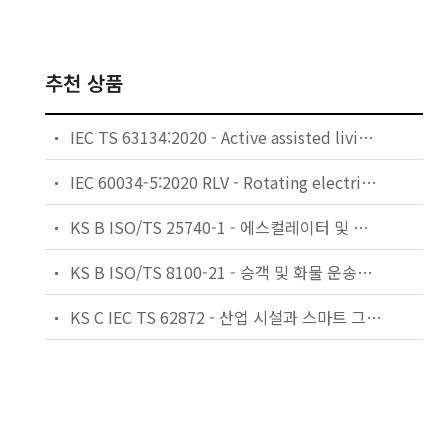
추천 상품
IEC TS 63134:2020 - Active assisted living (AAL) use cases
IEC 60034-5:2020 RLV - Rotating electrical machines - Part 5: Degrees of protection provided by the integral design of rotating electrical machines (IP code) - Classification
KS B ISO/TS 25740-1 - 에스컬레이터 및 무빙워크에 대한 안전요건 — 제1부: 세계공통 필수 안전요건(GESRs)
KS B ISO/TS 8100-21 - 승객 및 화물 운송용 엘리베이터 —제21부: 세계공통 필수안전요건(GESRs)을 충족하는 세계공통 안전 파라미터(GSPs)
KS C IEC TS 62872 - 산업 시설과 스마트 그리드 사이의 산업 공정 측정, 제어 및 자동화 시스템 인터페이스