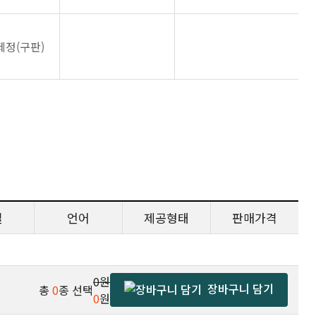
제정(구판)
일
언어
제공형태
판매가격
0원
장바구니 담기
총
0
종 선택
0
원