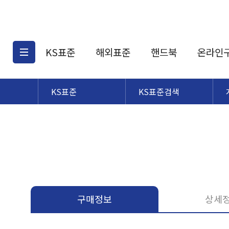
KS표준
해외표준
핸드북
온라인
KS표준
KS표준검색
KS표준검색
해외표준검색
KS
소개
AATCC
KS관련상품
해외표준관련상품
ASM
제공표준
DIN
KS인증심사기준
해외표준 견적의뢰
JSTRA
구입절차
TRA
국내단체표준
ISO심볼
구매정보
상세