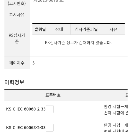
(제2015-0078 호)
(고시번호)
고시사유
발행일
상태
심사기준파일
사유
KS심사기
준
KS심사기준 정보가 존재하지 않습니다.
페이지수
5
이력정보
표준번호
표
환경 시험－제
KS C IEC 60068-2-33
변화 시험에 관
환경 시험－제
KS C IEC 60068-2-33
변화 시험에 관