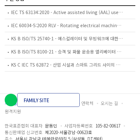
IEC TS 63134:2020 - Active assisted living (AAL) use cases
IEC 60034-5:2020 RLV - Rotating electrical machines - Part 5: Degrees of protection provided by the integral design of rotating electrical machines (IP code) - Classification
KS B ISO/TS 25740-1 - 에스컬레이터 및 무빙워크에 대한 안전요건 — 제1부: 세계공통 필수 안전요건(GESRs)
KS B ISO/TS 8100-21 - 승객 및 화물 운송용 엘리베이터 —제21부: 세계공통 필수안전요건(GESRs)을 충족하는 세계공통 안전 파라미터(GSPs)
KS C IEC TS 62872 - 산업 시설과 스마트 그리드 사이의 산업 공정 측정, 제어 및 자동화 시스템 인터페이스
FAMILY SITE
개인정보처리방침
이용약관
담당자 연락처
오시는 길
원격지원
한국표준협회 대표자
문동민
사업자등록번호
105-82-00617
통신판매업 신고번호
제2020-서울강남-00623호
주소
서울시 강남구 테헤란로69길 5 (삼성동, DT센터)