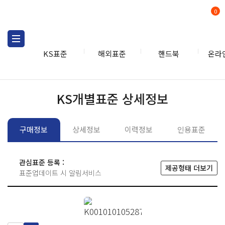
0
KS표준
해외표준
핸드북
온라
KS표준
KS표준검색
개별
KS개별표준 상세정보
구매정보
상세정보
이력정보
인용표준
관심표준 등록 :
제공형태 더보기
표준업데이트 시 알림서비스