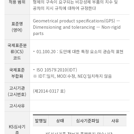
적용 범위
형체의 구속이 요구되는 비강성체 부품의 치수 및
공차의 지시 규칙에 대하여 규정한다
Geometrical product specifications(GPS) —
표준명
Dimensioning and tolerancing — Non-rigid
(영어)
parts
국제표준분
류(ICS)
01.100.20 : 도안에 대한 특정 요소의 관습적 표현
코드
국제표준
ISO 10579:2010(IDT)
부합화
※ IDT:일치, MOD:수정, NEQ:일치하지 않음
고시기관
(제2014-0317 호)
(고시번호)
고시사유
발행일
상태
심사기준파일
사유
KS심사기
준