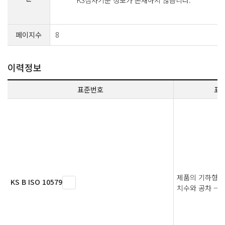
KS심사기준 정보가 존재하지 않습니다.
페이지수
8
이력정보
표준번호
표
제품의 기하형상 
KS B ISO 10579
치수와 공차 — 