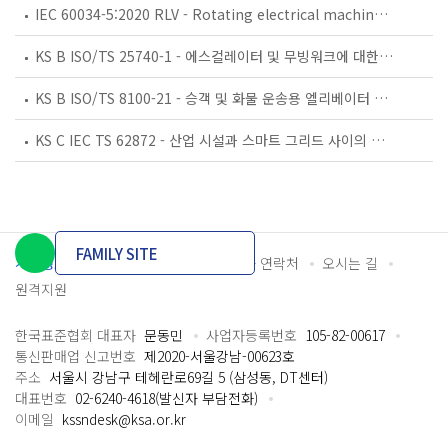
IEC 60034-5:2020 RLV - Rotating electrical machines - Part 5: Degrees of protection provided by the integral design of rotating electrical machines (IP code) - Classification
KS B ISO/TS 25740-1 - 에스컬레이터 및 무빙워크에 대한 안전요건 — 제1부: 세계공통 필수 안전요건(GESRs)
KS B ISO/TS 8100-21 - 승객 및 화물 운송용 엘리베이터 —제21부: 세계공통 필수안전요건(GESRs)을 충족하는 세계공통 안전 파라미터(GSPs)
KS C IEC TS 62872 - 산업 시설과 스마트 그리드 사이의 산업 공정 측정, 제어 및 자동화 시스템 인터페이스
FAMILY SITE
개인정보처리방침
이용약관
담당자 연락처
오시는 길
원격지원
한국표준협회 대표자
문동민
사업자등록번호
105-82-00617
통신판매업 신고번호
제2020-서울강남-00623호
주소
서울시 강남구 테헤란로69길 5 (삼성동, DT센터)
대표번호
02-6240-4618(발신자 부담전화)
이메일
kssndesk@ksa.or.kr