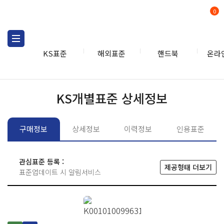
0
KS표준
해외표준
핸드북
온라
KS표준
KS표준검색
개별
KS개별표준 상세정보
구매정보
상세정보
이력정보
인용표준
관심표준 등록 :
제공형태 더보기
표준업데이트 시 알림서비스