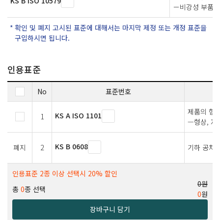
KS B ISO 10579
－비강성 부품
확인 및 폐지 고시된 표준에 대해서는 마지막 제정 또는 개정 표준을
구입하시면 됩니다.
인용표준
No
표준번호
제품의 형상
KS A ISO 1101
1
—형상, 자
KS B 0608
폐지
2
기하 공차
인용표준 2종 이상 선택시 20% 할인
0원
총
0
종 선택
0
원
장바구니 담기