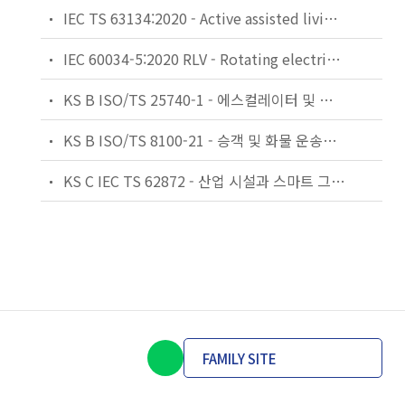
IEC TS 63134:2020 - Active assisted living (AAL) use cases
IEC 60034-5:2020 RLV - Rotating electrical machines - Part 5: Degrees of protection provided by the integral design of rotating electrical machines (IP code) - Classification
KS B ISO/TS 25740-1 - 에스컬레이터 및 무빙워크에 대한 안전요건 — 제1부: 세계공통 필수 안전요건(GESRs)
KS B ISO/TS 8100-21 - 승객 및 화물 운송용 엘리베이터 —제21부: 세계공통 필수안전요건(GESRs)을 충족하는 세계공통 안전 파라미터(GSPs)
KS C IEC TS 62872 - 산업 시설과 스마트 그리드 사이의 산업 공정 측정, 제어 및 자동화 시스템 인터페이스
FAMILY SITE