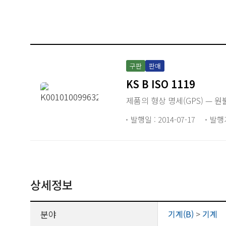
구판
판매
KS B ISO 1119
제품의 형상 명세(GPS) — 
발행일 : 2014-07-17
발행
상세정보
분야
기계(B)
>
기계