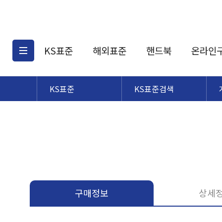
KS표준
해외표준
핸드북
온라인
KS표준
KS표준검색
KS표준검색
해외표준검색
KS
소개
AATCC
KS관련상품
해외표준관련상품
ASM
제공표준
DIN
KS인증심사기준
해외표준 견적의뢰
JSTRA
구입절차
TRA
국내단체표준
ISO심볼
구매정보
상세