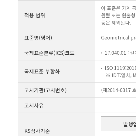
이 표준은 기계 공
적용 범위
원뿔 또는 원뿔형
등은 제외된다.
표준명(영어)
Geometrical pro
국제표준분류(ICS)코드
17.040.01 :
ISO 1119:201
국제표준 부합화
※ IDT:일치,
고시기관(고시번호)
(제2014-0317 호
고시사유
발행
KS심사기준