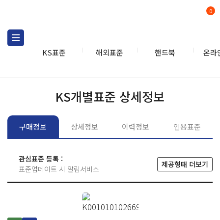
0
KS표준
해외표준
핸드북
온라
KS표준
KS표준검색
개별
KS개별표준 상세정보
구매정보
상세정보
이력정보
인용표준
관심표준 등록 :
제공형태 더보기
표준업데이트 시 알림서비스