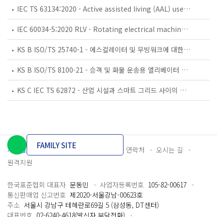
IEC TS 63134:2020 - Active assisted living (AAL) use cases
IEC 60034-5:2020 RLV - Rotating electrical machines - Part 5: Degrees of protection provided by the integral design of rotating electrical machines (IP code) - Classification
KS B ISO/TS 25740-1 - 에스컬레이터 및 무빙워크에 대한 안전요건 — 제1부: 세계공통 필수 안전요건(GESRs)
KS B ISO/TS 8100-21 - 승객 및 화물 운송용 엘리베이터 —제21부: 세계공통 필수안전요건(GESRs)을 충족하는 세계공통 안전 파라미터(GSPs)
KS C IEC TS 62872 - 산업 시설과 스마트 그리드 사이의 산업 공정 측정, 제어 및 자동화 시스템 인터페이스
FAMILY SITE
개인정보처리방침
이용약관
담당자 연락처
오시는 길
원격지원
한국표준협회 대표자
문동민
사업자등록번호
105-82-00617
통신판매업 신고번호
제2020-서울강남-00623호
주소
서울시 강남구 테헤란로69길 5 (삼성동, DT센터)
대표번호
02-6240-4618(발신자 부담전화)