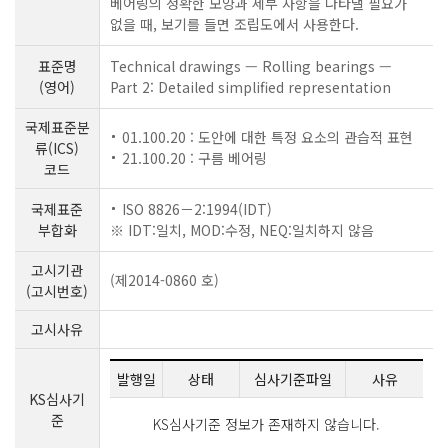
베어링의 정확한 모양과 세부 사항을 나타낼 필요가
없을 때, 보기를 들면 조립도에서 사용한다.
표준명
Technical drawings — Rolling bearings —
(영어)
Part 2: Detailed simplified representation
국제표준분
01.100.20 : 도안에 대한 특정 요소의 관습적 표현
류(ICS)
21.100.20 : 구름 베어링
코드
국제표준
ISO 8826－2:1994(IDT)
부합화
※ IDT:일치, MOD:수정, NEQ:일치하지 않음
고시기관
(제2014-0860 호)
(고시번호)
고시사유
발행일
상태
심사기준파일
사유
KS심사기
준
KS심사기준 정보가 존재하지 않습니다.