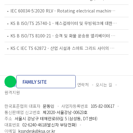
IEC 60034-5:2020 RLV - Rotating electrical machines - Part 5: Degrees of protection provided by the integral design of rotating electrical machines (IP code) - Classification
KS B ISO/TS 25740-1 - 에스컬레이터 및 무빙워크에 대한 안전요건 — 제1부: 세계공통 필수 안전요건(GESRs)
KS B ISO/TS 8100-21 - 승객 및 화물 운송용 엘리베이터 —제21부: 세계공통 필수안전요건(GESRs)을 충족하는 세계공통 안전 파라미터(GSPs)
KS C IEC TS 62872 - 산업 시설과 스마트 그리드 사이의 산업 공정 측정, 제어 및 자동화 시스템 인터페이스
FAMILY SITE
개인정보처리방침
이용약관
담당자 연락처
오시는 길
원격지원
한국표준협회 대표자
문동민
사업자등록번호
105-82-00617
통신판매업 신고번호
제2020-서울강남-00623호
주소
서울시 강남구 테헤란로69길 5 (삼성동, DT센터)
대표번호
02-6240-4618(발신자 부담전화)
이메일
kssndesk@ksa.or.kr