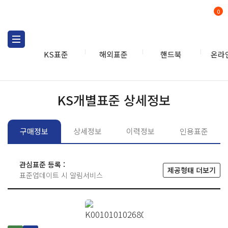
0
KS표준
해외표준
핸드북
온라
KS표준
KS표준검색
개별
KS개별표준 상세정보
구매정보
상세정보
이력정보
인용표준
관심표준 등록 :
제공형태 더보기
표준업데이트 시 알림서비스