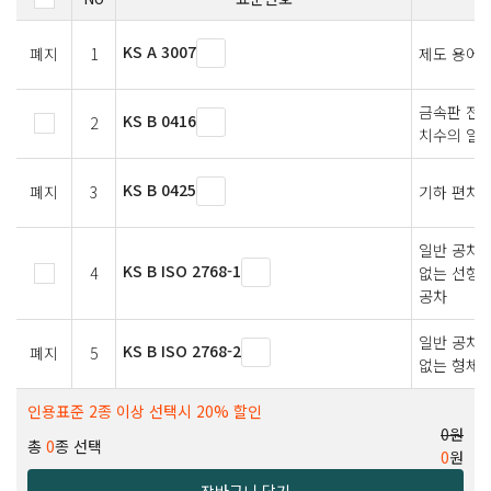
KS A 3007
폐지
1
제도 용어
금속판 전단
KS B 0416
2
치수의 일반
KS B 0425
폐지
3
기하 편차의
일반 공차 
KS B ISO 2768-1
4
없는 선형 
공차
일반 공차 
KS B ISO 2768-2
폐지
5
없는 형체
인용표준 2종 이상 선택시 20% 할인
0원
총
0
종 선택
0
원