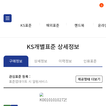
0
KS표준
해외표준
핸드북
온라
KS표준
KS표준검색
개별
KS개별표준 상세정보
구매정보
상세정보
이력정보
인용표준
관심표준 등록 :
제공형태 더보기
표준업데이트 시 알림서비스