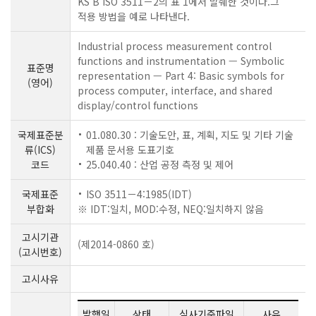
KS B ISO 3511－2의 표 1에서 발췌한 것이다.그
적용 방법을 예로 나타낸다.
Industrial process measurement control
functions and instrumentation — Symbolic
표준명
representation — Part 4: Basic symbols for
(영어)
process computer, interface, and shared
display/control functions
국제표준분
01.080.30 : 기술도안, 표, 계획, 지도 및 기타 기술
류(ICS)
제품 문서용 도표기호
코드
25.040.40 : 산업 공정 측정 및 제어
국제표준
ISO 3511－4:1985(IDT)
부합화
※ IDT:일치, MOD:수정, NEQ:일치하지 않음
고시기관
(제2014-0860 호)
(고시번호)
고시사유
발행일
상태
심사기준파일
사유