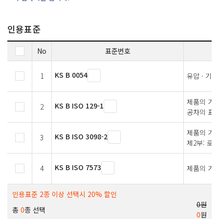
인용표준
No
표준번호
KS B 0054
1
유압 · 기
제품의 기술
KS B ISO 129-1
2
공차의 표시
제품의 기술
KS B ISO 3098-2
3
제2부: 로
KS B ISO 7573
4
제품의 기술
인용표준 2종 이상 선택시 20% 할인
0원
총
0
종 선택
0
원