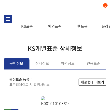
0
KS표준
해외표준
핸드북
온라
KS표준
KS표준검색
개별
KS개별표준 상세정보
구매정보
상세정보
이력정보
인용표준
관심표준 등록 :
제공형태 더보기
표준업데이트 시 알림서비스