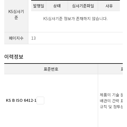
발행일
상태
심사기준파일
사유
KS심사기
준
KS심사기준 정보가 존재하지 않습니다.
페이지수
13
이력정보
표준번호
표
제품의 기술 문서(
KS B ISO 6412-1
배관의 간략 표시
규칙 및 정투상