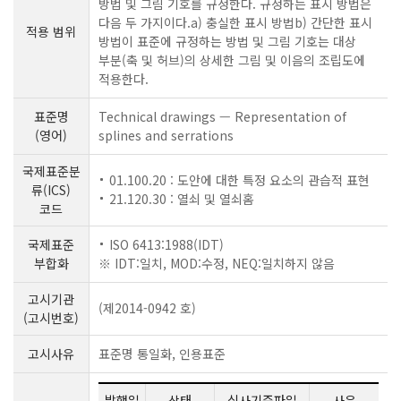
방법 및 그림 기호를 규정한다. 규정하는 표시 방법은
다음 두 가지이다.a) 충실한 표시 방법b) 간단한 표시
적용 범위
방법이 표준에 규정하는 방법 및 그림 기호는 대상
부분(축 및 허브)의 상세한 그림 및 이음의 조립도에
적용한다.
표준명
Technical drawings — Representation of
(영어)
splines and serrations
국제표준분
01.100.20 : 도안에 대한 특정 요소의 관습적 표현
류(ICS)
21.120.30 : 열쇠 및 열쇠홈
코드
국제표준
ISO 6413:1988(IDT)
부합화
※ IDT:일치, MOD:수정, NEQ:일치하지 않음
고시기관
(제2014-0942 호)
(고시번호)
고시사유
표준명 통일화, 인용표준
발행일
상태
심사기준파일
사유