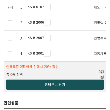
KS A 0107
폐지
1
제도 — 문
KS B 2006
2
원통형 축
KS B 2007
3
인벌류트 
KS R 2001
4
자동차용 
인용표준 2종 이상 선택시 20% 할인
0원
총
0
종 선택
0
원
장바구니 담기
관련상품