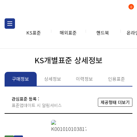
0
KS표준
해외표준
핸드북
온라
KS표준
KS표준검색
개별
KS개별표준 상세정보
구매정보
상세정보
이력정보
인용표준
관심표준 등록 :
제공형태 더보기
표준업데이트 시 알림서비스