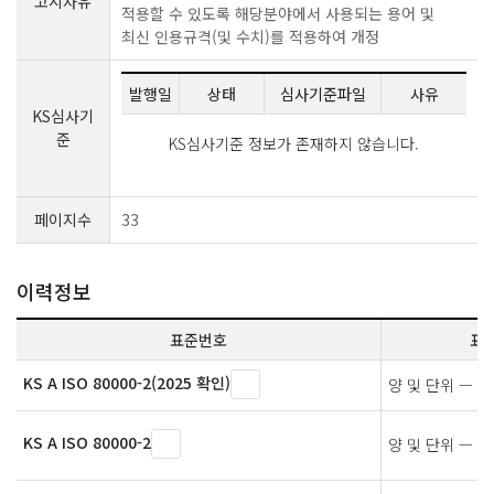
고시사유
적용할 수 있도록 해당분야에서 사용되는 용어 및
최신 인용규격(및 수치)를 적용하여 개정
발행일
상태
심사기준파일
사유
KS심사기
준
KS심사기준 정보가 존재하지 않습니다.
페이지수
33
이력정보
표준번호
표
KS A ISO 80000-2(2025 확인)
양 및 단위 — 제
KS A ISO 80000-2
양 및 단위 — 제