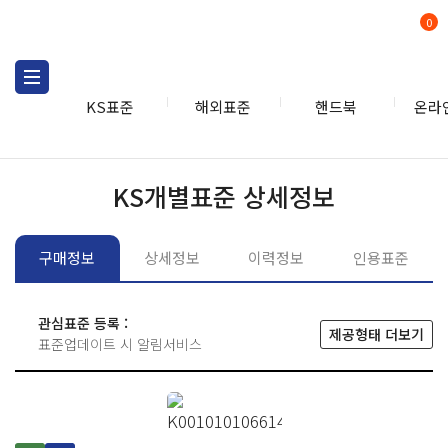
0
KS표준
해외표준
핸드북
온라
KS표준
KS표준검색
개별
KS개별표준 상세정보
구매정보
상세정보
이력정보
인용표준
관심표준 등록 :
제공형태 더보기
표준업데이트 시 알림서비스