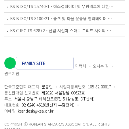
KS B ISO/TS 25740-1 - 에스컬레이터 및 무빙워크에 대한 안전요건 — 제1부: 세계공통 필수 안전요건(GESRs)
KS B ISO/TS 8100-21 - 승객 및 화물 운송용 엘리베이터 —제21부: 세계공통 필수안전요건(GESRs)을 충족하는 세계공통 안전 파라미터(GSPs)
KS C IEC TS 62872 - 산업 시설과 스마트 그리드 사이의 산업 공정 측정, 제어 및 자동화 시스템 인터페이스
FAMILY SITE
개인정보처리방침
이용약관
담당자 연락처
오시는 길
원격지원
한국표준협회 대표자
문동민
사업자등록번호
105-82-00617
통신판매업 신고번호
제2020-서울강남-00623호
주소
서울시 강남구 테헤란로69길 5 (삼성동, DT센터)
대표번호
02-6240-4618(발신자 부담전화)
이메일
kssndesk@ksa.or.kr
COPYRIGHTⓒ KOREAN STANDARDS ASSOCIATION. ALL RIGHTS