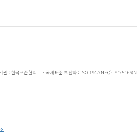
기관 : 한국표준협회
국제표준 부합화 : ISO 1947(NEQ) ISO 5166(N
소