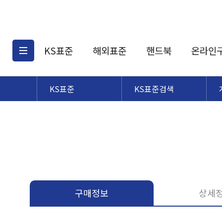
KS표준
해외표준
핸드북
온라인
KS표준
KS표준검색
KS표준검색
해외표준검색
KS
소개
AATCC
KS관련상품
해외표준관련상품
ASM
제공표준
DIN
KS인증심사기준
해외표준 견적의뢰
JSTRA
구입절차
TRA
국내단체표준
ISO심볼
구매정보
상세