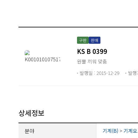
구판
판매
KS B 0399
원뿔 끼워 맞춤
발행일 : 2015-12-29
발행
상세정보
분야
기계(B)
>
기계요