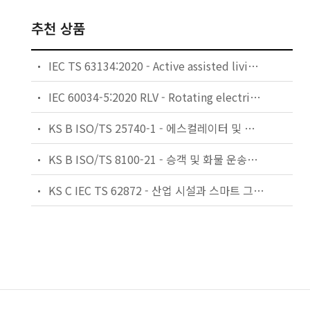
추천 상품
IEC TS 63134:2020 - Active assisted living (AAL) use cases
IEC 60034-5:2020 RLV - Rotating electrical machines - Part 5: Degrees of protection provided by the integral design of rotating electrical machines (IP code) - Classification
KS B ISO/TS 25740-1 - 에스컬레이터 및 무빙워크에 대한 안전요건 — 제1부: 세계공통 필수 안전요건(GESRs)
KS B ISO/TS 8100-21 - 승객 및 화물 운송용 엘리베이터 —제21부: 세계공통 필수안전요건(GESRs)을 충족하는 세계공통 안전 파라미터(GSPs)
KS C IEC TS 62872 - 산업 시설과 스마트 그리드 사이의 산업 공정 측정, 제어 및 자동화 시스템 인터페이스