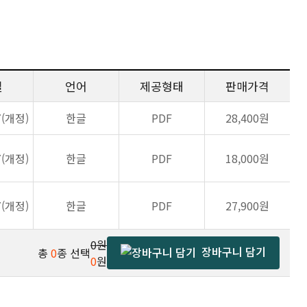
일
언어
제공형태
판매가격
7(개정)
한글
PDF
28,400원
7(개정)
한글
PDF
18,000원
7(개정)
한글
PDF
27,900원
0원
장바구니 담기
총
0
종 선택
0
원