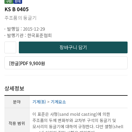
구판
판매
KS B 0405
주조품의 둥글기
발행일 : 2015-12-29
발행기관 : 한국표준협회
장바구니 담기
[한글]PDF 9,900원
상세정보
분야
기계(B)
>
기계요소
이 표준은 사형(sand mold casting)에 의한
주조품의 두께 변화부와 교차부 구석의 둥글기 및
적용 범위
모서리의 둥글기에 대하여 규정한다. 다만 셸형(shell