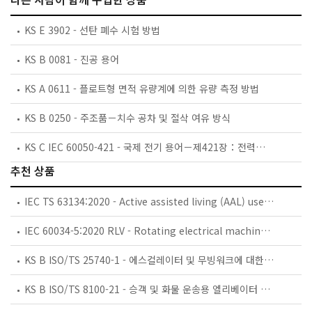
KS E 3902 - 선탄 폐수 시험 방법
KS B 0081 - 진공 용어
KS A 0611 - 플로트형 면적 유량계에 의한 유량 측정 방법
KS B 0250 - 주조품－치수 공차 및 절삭 여유 방식
KS C IEC 60050-421 - 국제 전기 용어－제421장：전력용 변압기와 리액터
추천 상품
IEC TS 63134:2020 - Active assisted living (AAL) use cases
IEC 60034-5:2020 RLV - Rotating electrical machines - Part 5: Degrees of protection provided by the integral design of rotating electrical machines (IP code) - Classification
KS B ISO/TS 25740-1 - 에스컬레이터 및 무빙워크에 대한 안전요건 — 제1부: 세계공통 필수 안전요건(GESRs)
KS B ISO/TS 8100-21 - 승객 및 화물 운송용 엘리베이터 —제21부: 세계공통 필수안전요건(GESRs)을 충족하는 세계공통 안전 파라미터(GSPs)