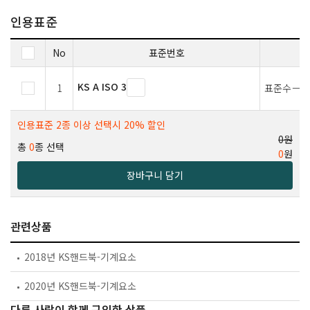
인용표준
No
표준번호
KS A ISO 3
1
표준수－표
인용표준 2종 이상 선택시 20% 할인
0원
총
0
종 선택
0
원
장바구니 담기
관련상품
2018년 KS핸드북-기계요소
2020년 KS핸드북-기계요소
다른 사람이 함께 구입한 상품