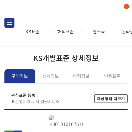
0
KS표준
해외표준
핸드북
온라
KS표준
KS표준검색
개별
KS개별표준 상세정보
구매정보
상세정보
이력정보
인용표준
관심표준 등록 :
제공형태 더보기
표준업데이트 시 알림서비스