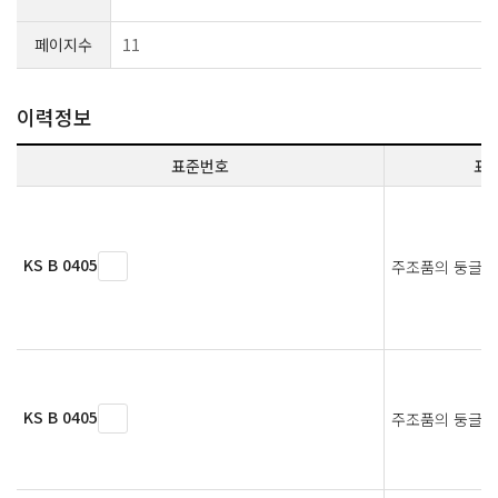
페이지수
11
이력정보
표준번호
표
KS B 0405
주조품의 둥글기
KS B 0405
주조품의 둥글기