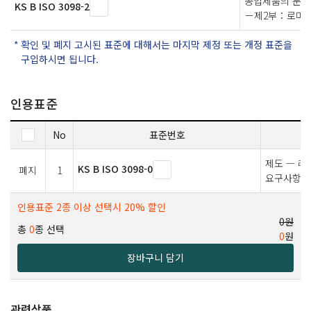
공업제품의 문서
KS B ISO 3098-2
－제2부：로마자,
확인 및 폐지 고시된 표준에 대해서는 마지막 제정 또는 개정 표준을
구입하시면 됩니다.
인용표준
No
표준번호
제도 — 레
KS B ISO 3098-0
폐지
1
요구사항
인용표준 2종 이상 선택시 20% 할인
0원
총
0
종 선택
0
원
장바구니 담기
관련상품