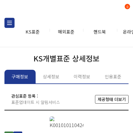
0
KS표준
해외표준
핸드북
온라
KS표준
KS표준검색
개별
KS개별표준 상세정보
구매정보
상세정보
이력정보
인용표준
관심표준 등록 :
제공형태 더보기
표준업데이트 시 알림서비스