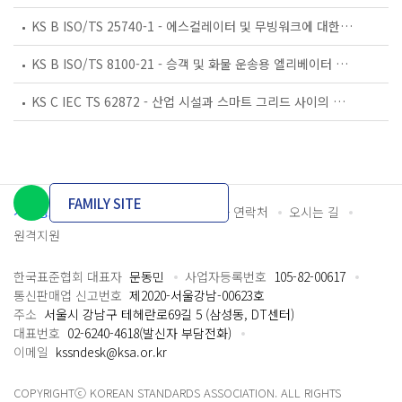
KS B ISO/TS 25740-1 - 에스컬레이터 및 무빙워크에 대한 안전요건 — 제1부: 세계공통 필수 안전요건(GESRs)
KS B ISO/TS 8100-21 - 승객 및 화물 운송용 엘리베이터 —제21부: 세계공통 필수안전요건(GESRs)을 충족하는 세계공통 안전 파라미터(GSPs)
KS C IEC TS 62872 - 산업 시설과 스마트 그리드 사이의 산업 공정 측정, 제어 및 자동화 시스템 인터페이스
FAMILY SITE
개인정보처리방침
이용약관
담당자 연락처
오시는 길
원격지원
한국표준협회 대표자
문동민
사업자등록번호
105-82-00617
통신판매업 신고번호
제2020-서울강남-00623호
주소
서울시 강남구 테헤란로69길 5 (삼성동, DT센터)
대표번호
02-6240-4618(발신자 부담전화)
이메일
kssndesk@ksa.or.kr
COPYRIGHTⓒ KOREAN STANDARDS ASSOCIATION. ALL RIGHTS