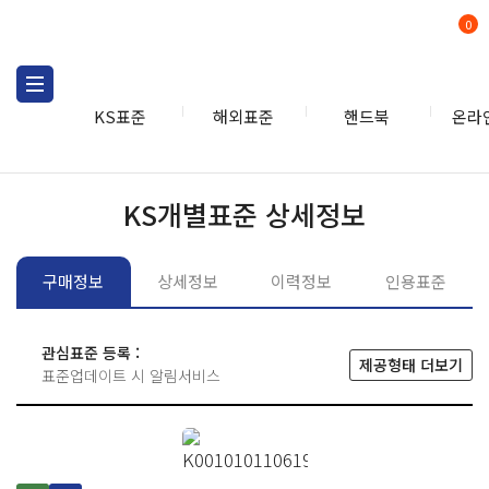
0
KS표준
해외표준
핸드북
온라
KS표준
KS표준검색
개별
KS개별표준 상세정보
구매정보
상세정보
이력정보
인용표준
관심표준 등록 :
제공형태 더보기
표준업데이트 시 알림서비스