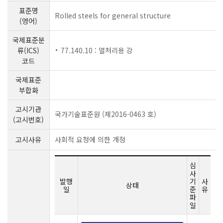
표준명
Rolled steels for general structure
(영어)
국제표준분
류(ICS)
77.140.10 : 열처리용 강
코드
국제표준
부합화
고시기관
국가기술표준원 (제2016-0463 호)
(고시번호)
고시사유
사회적 요청에 의한 개정
심
사
발행
기
사
상태
일
준
유
파
일