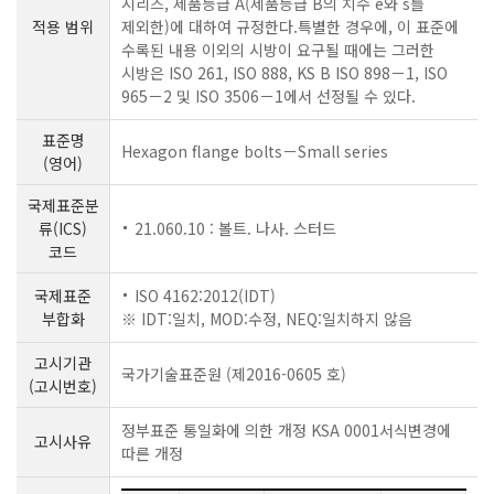
시리즈, 제품등급 A(제품등급 B의 치수 e와 s를
적용 범위
제외한)에 대하여 규정한다.특별한 경우에, 이 표준에
수록된 내용 이외의 시방이 요구될 때에는 그러한
시방은 ISO 261, ISO 888, KS B ISO 898－1, ISO
965－2 및 ISO 3506－1에서 선정될 수 있다.
표준명
Hexagon flange bolts－Small series
(영어)
국제표준분
류(ICS)
21.060.10 : 볼트. 나사. 스터드
코드
국제표준
ISO 4162:2012(IDT)
부합화
※ IDT:일치, MOD:수정, NEQ:일치하지 않음
고시기관
국가기술표준원 (제2016-0605 호)
(고시번호)
정부표준 통일화에 의한 개정 KSA 0001서식변경에
고시사유
따른 개정