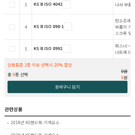
KS B ISO 4042
3
나사 부품 
탄소강과 
KS B ISO 898-1
4
부품의 기계
스크루 및 
파스너－볼트
KS B ISO 8992
5
너트에 대한
인용표준 2종 이상 선택시 20% 할인
0원
총
0
종 선택
0
원
장바구니 담기
관련상품
2018년 KS핸드북-기계요소