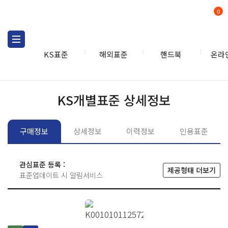
0
KS표준
해외표준
핸드북
온라
KS표준
KS표준검색
개별
KS개별표준 상세정보
구매정보
상세정보
이력정보
인용표준
관심표준 등록 :
제공형태 더보기
표준업데이트 시 알림서비스