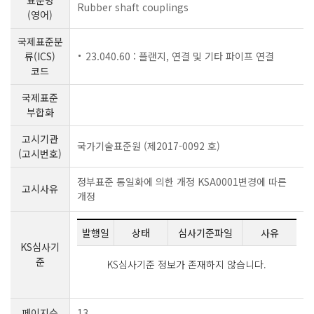
표준명
Rubber shaft couplings
(영어)
국제표준분
류(ICS)
23.040.60 : 플랜지, 연결 및 기타 파이프 연결
코드
국제표준
부합화
고시기관
국가기술표준원 (제2017-0092 호)
(고시번호)
정부표준 통일화에 의한 개정 KSA0001변경에 따른
고시사유
개정
발행일
상태
심사기준파일
사유
KS심사기
준
KS심사기준 정보가 존재하지 않습니다.
페이지수
13