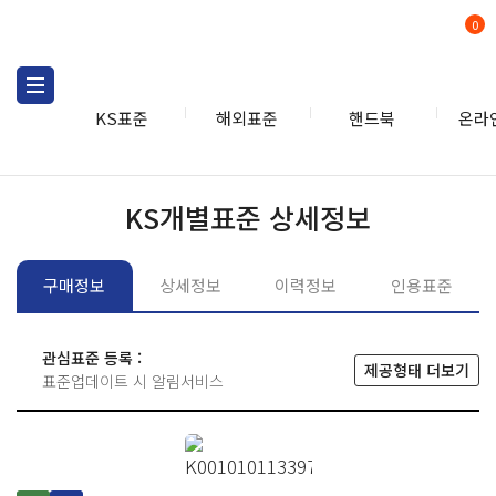
0
KS표준
해외표준
핸드북
온라
KS표준
KS표준검색
개별
KS개별표준 상세정보
구매정보
상세정보
이력정보
인용표준
관심표준 등록 :
제공형태 더보기
표준업데이트 시 알림서비스