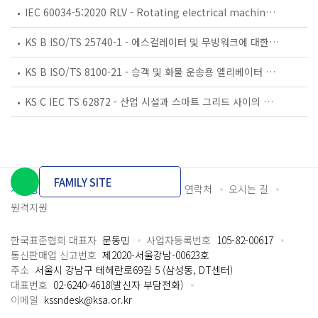
IEC 60034-5:2020 RLV - Rotating electrical machines - Part 5: Degrees of protection provided by the integral design of rotating electrical machines (IP code) - Classification
KS B ISO/TS 25740-1 - 에스컬레이터 및 무빙워크에 대한 안전요건 — 제1부: 세계공통 필수 안전요건(GESRs)
KS B ISO/TS 8100-21 - 승객 및 화물 운송용 엘리베이터 —제21부: 세계공통 필수안전요건(GESRs)을 충족하는 세계공통 안전 파라미터(GSPs)
KS C IEC TS 62872 - 산업 시설과 스마트 그리드 사이의 산업 공정 측정, 제어 및 자동화 시스템 인터페이스
FAMILY SITE
개인정보처리방침
이용약관
담당자 연락처
오시는 길
원격지원
한국표준협회 대표자
문동민
사업자등록번호
105-82-00617
통신판매업 신고번호
제2020-서울강남-00623호
주소
서울시 강남구 테헤란로69길 5 (삼성동, DT센터)
대표번호
02-6240-4618(발신자 부담전화)
이메일
kssndesk@ksa.or.kr