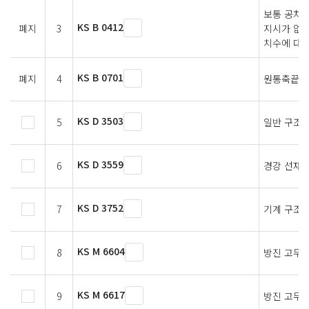
보통 공차 
KS B 0412
폐지
3
지시가 없는
치수에 대한
KS B 0701
폐지
4
원통축끝
KS D 3503
5
일반 구조용
KS D 3559
6
경강 선재
KS D 3752
7
기계 구조용
KS M 6604
8
방진 고무
KS M 6617
9
방진 고무용