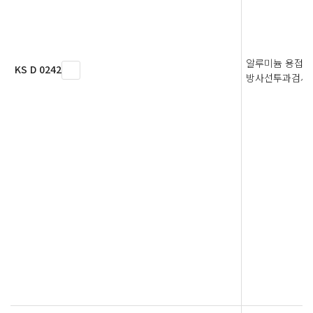
알루미늄 용접 
KS D 0242
방사선투과검사