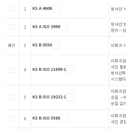
KS A 4606
1
방사선 시험
방사선 방
KS A ISO 3999
2
장비－성능,
KS B 0550
폐지
3
비파괴 시험
비파괴검사 
사진 필름 
KS B ISO 11699-1
4
방사선투과
시스템의 
비파괴검사 
KS B ISO 19232-1
5
상질 —제1
상질 값의 
비파괴검사 
KS B ISO 5580
6
사진 관찰기