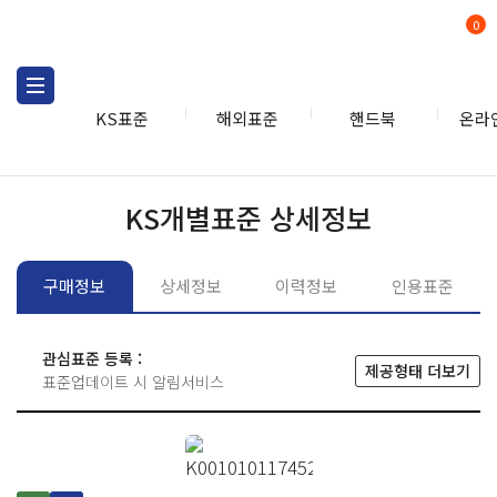
0
KS표준
해외표준
핸드북
온라
KS표준
KS표준검색
개별
KS개별표준 상세정보
구매정보
상세정보
이력정보
인용표준
관심표준 등록 :
제공형태 더보기
표준업데이트 시 알림서비스