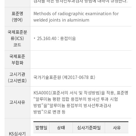
검사를 하는 방사선투과검사 방법에 대하여 규정한다.
표준명
Methods of radiographic examination for
(영어)
welded joints in aluminium
국제표준분
류(ICS)
25.160.40 : 용접이음
코드
국제표준
부합화
고시기관
국가기술표준원 (제2017-0678 호)
(고시번호)
KSA0001(표준서의 서식 및 작성방법)을 적용, 표준명
“알루미늄 평판 접합 용접부의 방사선 투과 시험
고시사유
방법”을“알루미늄 용접부의 방사선투과검사
방법”으로 변경 등
발행일
상태
심사기준파일
사유
KS심사기