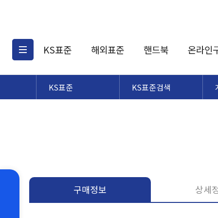
KS표준
해외표준
핸드북
온라인
KS표준
KS표준검색
KS표준검색
해외표준검색
KS
소개
AATCC
KS관련상품
해외표준관련상품
ASM
제공표준
DIN
KS인증심사기준
해외표준 견적의뢰
JSTRA
구입절차
TRA
국내단체표준
ISO심볼
구매정보
상세