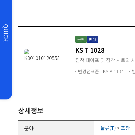
QUICK
구판
판매
KS T 1028
점착 테이프 및 점착 시트의 
변경전표준 : KS A 1107
발
상세정보
분야
물류(T)
>
포장