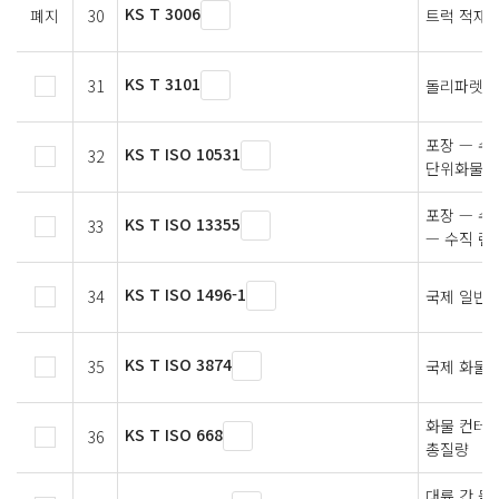
KS T 3006
폐지
30
트럭 적재함
KS T 3101
31
돌리파렛트
포장 — 
KS T ISO 10531
32
단위화물의
포장 — 수
KS T ISO 13355
33
— 수직 랜
KS T ISO 1496-1
34
국제 일반 
KS T ISO 3874
35
국제 화물 
화물 컨테이
KS T ISO 668
36
총질량
대륙 간 물