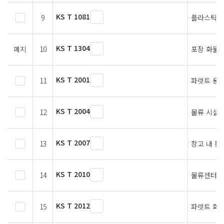
KS T 1081
9
플라스틱제
KS T 1304
폐지
10
포장 화물
KS T 2001
11
파렛트 용
KS T 2004
12
물류 시설의
KS T 2007
13
창고 내 통
KS T 2010
14
물류센터의
KS T 2012
15
파렛트 화