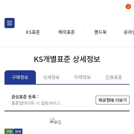
0
KS표준
해외표준
핸드북
온라
KS표준
KS표준검색
개별
KS개별표준 상세정보
구매정보
상세정보
이력정보
인용표준
관심표준 등록 :
제공형태 더보기
표준업데이트 시 알림서비스
구판
판매