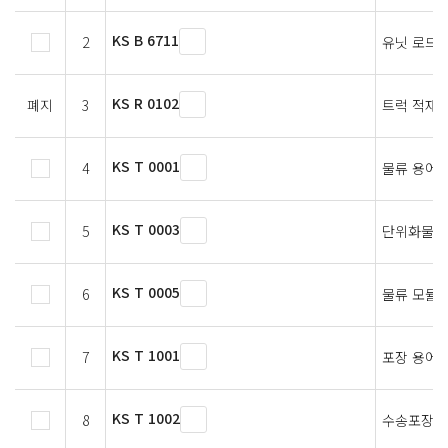
KS B 6711
2
유닛 로드
KS R 0102
폐지
3
트럭 적재함
KS T 0001
4
물류 용어
KS T 0003
5
단위화물 
KS T 0005
6
물류 모듈 
KS T 1001
7
포장 용어
KS T 1002
8
수송포장 