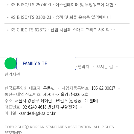
KS B ISO/TS 25740-1 - 에스컬레이터 및 무빙워크에 대한 안전요건 — 제1부: 세계공통 필수 안전요건(GESRs)
KS B ISO/TS 8100-21 - 승객 및 화물 운송용 엘리베이터 —제21부: 세계공통 필수안전요건(GESRs)을 충족하는 세계공통 안전 파라미터(GSPs)
KS C IEC TS 62872 - 산업 시설과 스마트 그리드 사이의 산업 공정 측정, 제어 및 자동화 시스템 인터페이스
FAMILY SITE
개인정보처리방침
이용약관
담당자 연락처
오시는 길
원격지원
한국표준협회 대표자
문동민
사업자등록번호
105-82-00617
통신판매업 신고번호
제2020-서울강남-00623호
주소
서울시 강남구 테헤란로69길 5 (삼성동, DT센터)
대표번호
02-6240-4618(발신자 부담전화)
이메일
kssndesk@ksa.or.kr
COPYRIGHTⓒ KOREAN STANDARDS ASSOCIATION. ALL RIGHTS
RESERVED