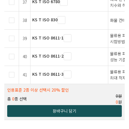
KS T ISO 6780
37
치수와 허용
KS T ISO 830
38
화물 컨테
물류용 파렛
KS T ISO 8611-1
39
시험방법
물류용 파렛
KS T ISO 8611-2
40
성능 기준 
물류용 파렛
KS T ISO 8611-3
41
최대 적재 
인용표준 2종 이상 선택시 20% 할인
0원
총
0
종 선택
0
원
장바구니 담기