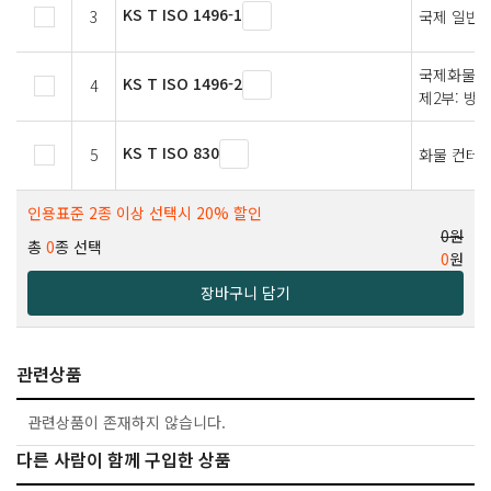
KS T ISO 1496-1
3
국제 일반 
국제화물컨테
KS T ISO 1496-2
4
제2부: 방
KS T ISO 830
5
화물 컨테
인용표준 2종 이상 선택시 20% 할인
0원
총
0
종 선택
0
원
장바구니 담기
관련상품
관련상품이 존재하지 않습니다.
다른 사람이 함께 구입한 상품