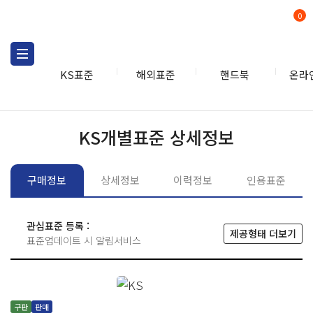
0
KS표준
해외표준
핸드북
온라
KS표준
KS표준검색
개별
KS개별표준 상세정보
구매정보
상세정보
이력정보
인용표준
관심표준 등록 :
제공형태 더보기
표준업데이트 시 알림서비스
구판
판매