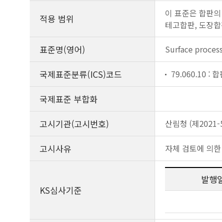
이 표준은 합판의
적용 범위
테고합판, 도장합
표준명(영어)
Surface proce
국제표준분류(ICS)코드
79.060.10 : 
국제표준 부합화
고시기관(고시번호)
산림청 (제2021-
고시사유
자체 검토에 의한
발행
KS심사기준