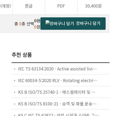
0(개정)
한글
PDF
30,400원
0원
장바구니 담기
총
0
종 선택
0
원
추천 상품
IEC TS 63134:2020 - Active assisted living (AAL) use cases
IEC 60034-5:2020 RLV - Rotating electrical machines - Part 5: Degrees of protection provided by the integral design of rotating electrical machines (IP code) - Classification
KS B ISO/TS 25740-1 - 에스컬레이터 및 무빙워크에 대한 안전요건 — 제1부: 세계공통 필수 안전요건(GESRs)
KS B ISO/TS 8100-21 - 승객 및 화물 운송용 엘리베이터 —제21부: 세계공통 필수안전요건(GESRs)을 충족하는 세계공통 안전 파라미터(GSPs)
KS C IEC TS 62872 - 산업 시설과 스마트 그리드 사이의 산업 공정 측정, 제어 및 자동화 시스템 인터페이스