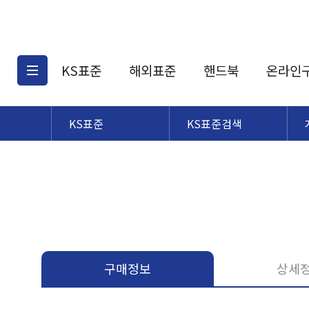
KS표준
해외표준
핸드북
온라인
KS표준
KS표준검색
KS표준검색
해외표준검색
KS
소개
AATCC
KS관련상품
해외표준관련상품
ASM
제공표준
DIN
KS인증심사기준
해외표준 견적의뢰
JSTRA
구입절차
TRA
국내단체표준
ISO심볼
구매정보
상세