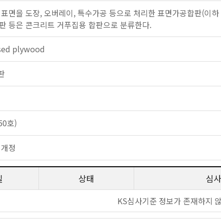
 표면을 도장, 오버레이, 특수가공 등으로 처리한 표면가공합판(이하 
판 등은 콘크리트 거푸집용 합판으로 분류한다.
ssed plywood
합판
50호)
 개정
일
상태
심
KS심사기준 정보가 존재하지 