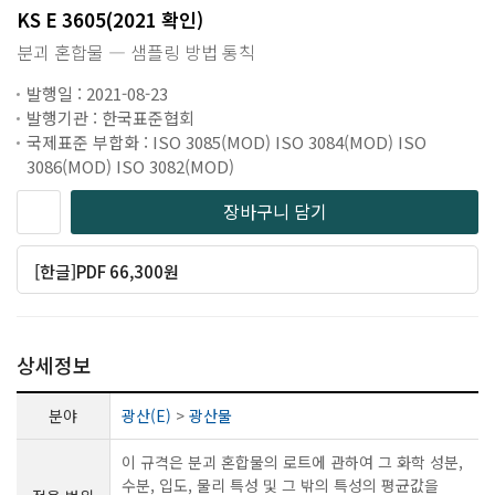
KS E 3605(2021 확인)
분괴 혼합물 ― 샘플링 방법 통칙
발행일 : 2021-08-23
발행기관 : 한국표준협회
국제표준 부합화 : ISO 3085(MOD) ISO 3084(MOD) ISO
3086(MOD) ISO 3082(MOD)
장바구니 담기
[한글]PDF 66,300원
상세정보
분야
광산(E)
>
광산물
이 규격은 분괴 혼합물의 로트에 관하여 그 화학 성분,
수분, 입도, 물리 특성 및 그 밖의 특성의 평균값을