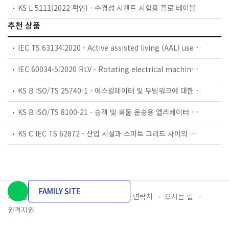
KS L 5111(2022 확인) - 수경성 시멘트 시험용 플로 테이블
추천 상품
IEC TS 63134:2020 - Active assisted living (AAL) use cases
IEC 60034-5:2020 RLV - Rotating electrical machines - Part 5: Degrees of protection provided by the integral design of rotating electrical machines (IP code) - Classification
KS B ISO/TS 25740-1 - 에스컬레이터 및 무빙워크에 대한 안전요건 — 제1부: 세계공통 필수 안전요건(GESRs)
KS B ISO/TS 8100-21 - 승객 및 화물 운송용 엘리베이터 —제21부: 세계공통 필수안전요건(GESRs)을 충족하는 세계공통 안전 파라미터(GSPs)
KS C IEC TS 62872 - 산업 시설과 스마트 그리드 사이의 산업 공정 측정, 제어 및 자동화 시스템 인터페이스
FAMILY SITE
개인정보처리방침
이용약관
담당자 연락처
오시는 길
원격지원