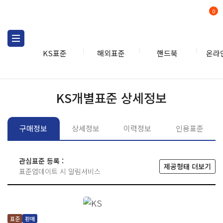
0
KS표준
해외표준
핸드북
온라
KS표준
KS표준검색
개별
KS개별표준 상세정보
구매정보
상세정보
이력정보
인용표준
관심표준 등록 :
제공형태 더보기
표준업데이트 시 알림서비스
표준
판매