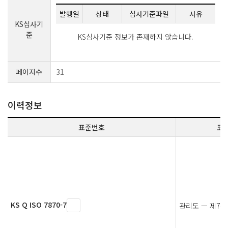
발행일
상태
심사기준파일
사유
KS심사기
준
KS심사기준 정보가 존재하지 않습니다.
페이지수
31
이력정보
표준번호
표
KS Q ISO 7870-7
관리도 — 제7부