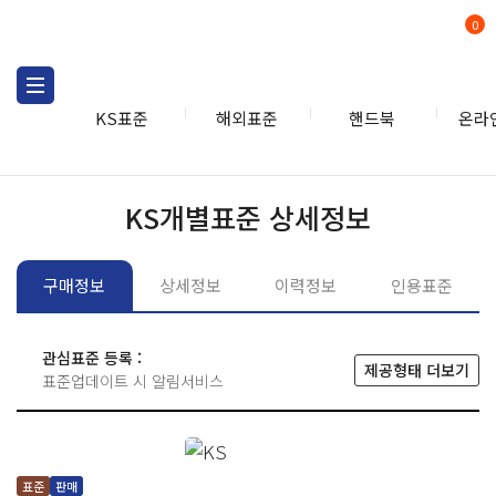
0
KS표준
해외표준
핸드북
온라
KS표준
KS표준검색
개별
KS개별표준 상세정보
구매정보
상세정보
이력정보
인용표준
관심표준 등록 :
제공형태 더보기
표준업데이트 시 알림서비스
표준
판매