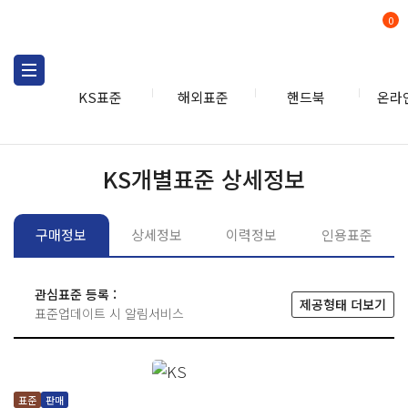
0
KS표준
해외표준
핸드북
온라
KS표준
KS표준검색
개별
KS개별표준 상세정보
구매정보
상세정보
이력정보
인용표준
관심표준 등록 :
제공형태 더보기
표준업데이트 시 알림서비스
표준
판매