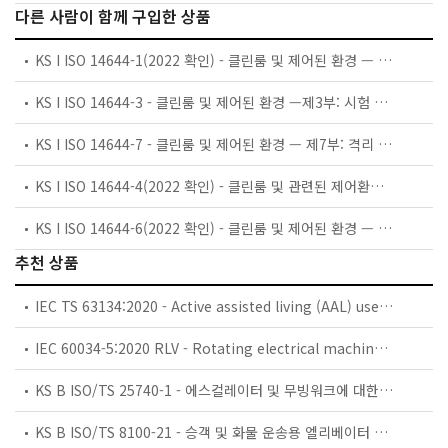
다른 사람이 함께 구입한 상품
KS I ISO 14644-1(2022 확인) - 클린룸 및 제어된 환경 — 제1부: 입자 농도에 의한 공기 청정도 등급분류
KS I ISO 14644-3 - 클린룸 및 제어된 환경 —제3부: 시험 방법
KS I ISO 14644-7 - 클린룸 및 제어된 환경 — 제7부: 격리 장치 (청정공기후드, 글러브박스, 아이솔레이터 및 미니환경)
KS I ISO 14644-4(2022 확인) - 클린룸 및 관련된 제어환경-제4부: 설계, 공사 및 조업 개시
KS I ISO 14644-6(2022 확인) - 클린룸 및 제어된 환경 — 제6부: 용어
추천 상품
IEC TS 63134:2020 - Active assisted living (AAL) use cases
IEC 60034-5:2020 RLV - Rotating electrical machines - Part 5: Degrees of protection provided by the integral design of rotating electrical machines (IP code) - Classification
KS B ISO/TS 25740-1 - 에스컬레이터 및 무빙워크에 대한 안전요건 — 제1부: 세계공통 필수 안전요건(GESRs)
KS B ISO/TS 8100-21 - 승객 및 화물 운송용 엘리베이터 —제21부: 세계공통 필수안전요건(GESRs)을 충족하는 세계공통 안전 파라미터(GSPs)