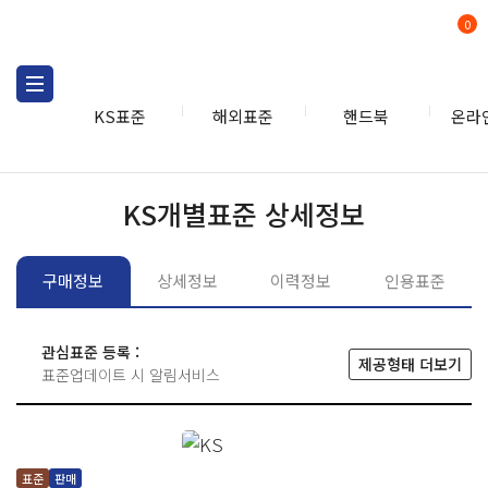
0
KS표준
해외표준
핸드북
온라
KS표준
KS표준검색
개별
KS개별표준 상세정보
구매정보
상세정보
이력정보
인용표준
관심표준 등록 :
제공형태 더보기
표준업데이트 시 알림서비스
표준
판매