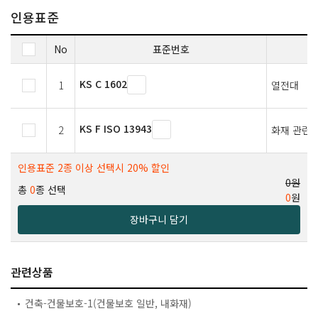
인용표준
No
표준번호
KS C 1602
1
열전대
KS F ISO 13943
2
화재 관련 
인용표준 2종 이상 선택시 20% 할인
0원
총
0
종 선택
0
원
장바구니 담기
관련상품
건축-건물보호-1(건물보호 일반, 내화재)