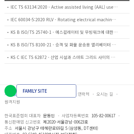
IEC TS 63134:2020 - Active assisted living (AAL) use cases
IEC 60034-5:2020 RLV - Rotating electrical machines - Part 5: Degrees of protection provided by the integral design of rotating electrical machines (IP code) - Classification
KS B ISO/TS 25740-1 - 에스컬레이터 및 무빙워크에 대한 안전요건 — 제1부: 세계공통 필수 안전요건(GESRs)
KS B ISO/TS 8100-21 - 승객 및 화물 운송용 엘리베이터 —제21부: 세계공통 필수안전요건(GESRs)을 충족하는 세계공통 안전 파라미터(GSPs)
KS C IEC TS 62872 - 산업 시설과 스마트 그리드 사이의 산업 공정 측정, 제어 및 자동화 시스템 인터페이스
FAMILY SITE
개인정보처리방침
이용약관
담당자 연락처
오시는 길
원격지원
한국표준협회 대표자
문동민
사업자등록번호
105-82-00617
통신판매업 신고번호
제2020-서울강남-00623호
주소
서울시 강남구 테헤란로69길 5 (삼성동, DT센터)