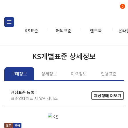
0
KS표준
해외표준
핸드북
온라
KS표준
KS표준검색
개별
KS개별표준 상세정보
구매정보
상세정보
이력정보
인용표준
관심표준 등록 :
제공형태 더보기
표준업데이트 시 알림서비스
표준
판매