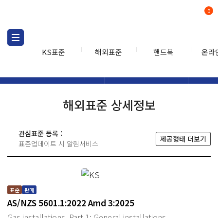
0
KS표준
해외표준
핸드북
온라
해외표준
해외표준검색
해외표
검색
해외표준 상세정보
관심표준 등록 :
제공형태 더보기
표준업데이트 시 알림서비스
표준
판매
AS/NZS 5601.1:2022 Amd 3:2025
Gas installations, Part 1: General installations