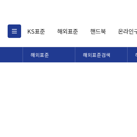
KS표준
해외표준
핸드북
온라인
해외표준
해외표준검색
KS표준검색
해외표준검색
KS
소개
AATCC
KS관련상품
해외표준관련상품
ASM
제공표준
DIN
KS인증심사기준
해외표준 견적의뢰
JSTRA
구입절차
TRA
국내단체표준
ISO심볼