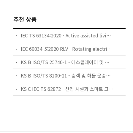
추천 상품
IEC TS 63134:2020 - Active assisted living (AAL) use cases
IEC 60034-5:2020 RLV - Rotating electrical machines - Part 5: Degrees of protection provided by the integral design of rotating electrical machines (IP code) - Classification
KS B ISO/TS 25740-1 - 에스컬레이터 및 무빙워크에 대한 안전요건 — 제1부: 세계공통 필수 안전요건(GESRs)
KS B ISO/TS 8100-21 - 승객 및 화물 운송용 엘리베이터 —제21부: 세계공통 필수안전요건(GESRs)을 충족하는 세계공통 안전 파라미터(GSPs)
KS C IEC TS 62872 - 산업 시설과 스마트 그리드 사이의 산업 공정 측정, 제어 및 자동화 시스템 인터페이스