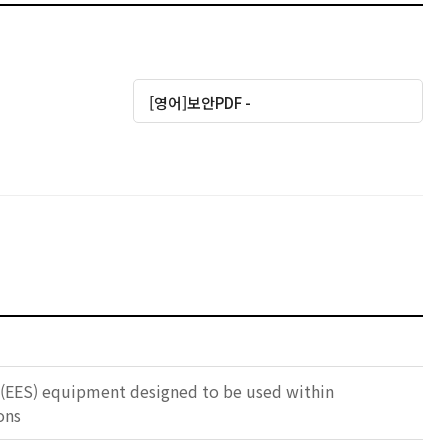
[영어]보안PDF -
e (EES) equipment designed to be used within
ons