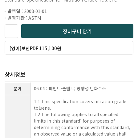
발행일 : 2008-01-01
발행기관 : ASTM
장바구니 담기
[영어]보안PDF 115,100원
상세정보
분야
06.04 : 페인트-솔벤트; 방향성 탄화수소
1.1 This specification covers nitration grade
toluene.
1.2 The following applies to all specified
limits in this standard: for purposes of
determining conformance with this standard,
an observed value or a calculated value shall