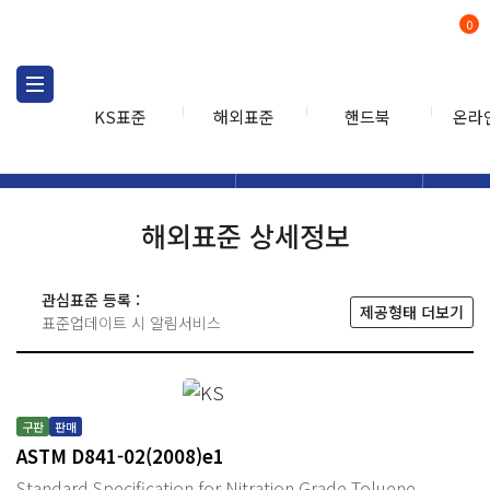
0
KS표준
해외표준
핸드북
온라
해외표준
해외표준검색
해외표
검색
해외표준 상세정보
관심표준 등록 :
제공형태 더보기
표준업데이트 시 알림서비스
구판
판매
ASTM D841-02(2008)e1
Standard Specification for Nitration Grade Toluene