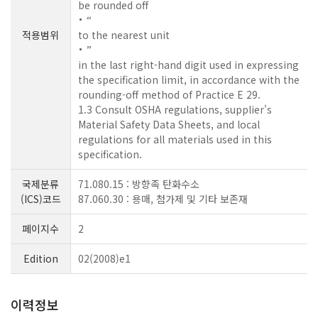
be rounded off
“
적용범위
to the nearest unit
”
in the last right-hand digit used in expressing
the specification limit, in accordance with the
rounding-off method of Practice E 29
.
1.3 Consult OSHA regulations, supplier's
Material Safety Data Sheets, and local
regulations for all materials used in this
specification.
국제분류
71.080.15 : 방향족 탄화수소
(ICS)코드
87.060.30 : 용매, 첨가제 및 기타 보존재
페이지수
2
Edition
02(2008)e1
이력정보