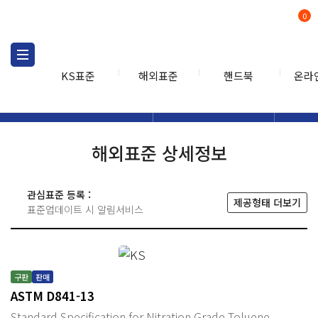
0
KS표준
해외표준
핸드북
온라
해외표준
해외표준검색
해외표
검색
해외표준 상세정보
관심표준 등록 :
제공형태 더보기
표준업데이트 시 알림서비스
구판
판매
ASTM D841-13
Standard Specification for Nitration Grade Toluene