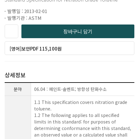
발행일 : 2013-02-01
발행기관 : ASTM
장바구니 담기
[영어]보안PDF 115,100원
상세정보
분야
06.04 : 페인트-솔벤트; 방향성 탄화수소
1.1 This specification covers nitration grade
toluene.
1.2 The following applies to all specified
limits in this standard: for purposes of
determining conformance with this standard,
an observed value or a calculated value shall