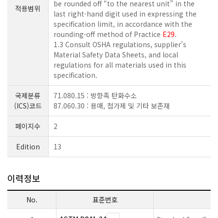
be rounded off “to the nearest unit” in the
적용범위
last right-hand digit used in expressing the
specification limit, in accordance with the
rounding-off method of Practice
E29
.
1.3 Consult OSHA regulations
, supplier's
Material Safety Data Sheets, and local
regulations for all materials used in this
specification.
국제분류
71.080.15 : 방향족 탄화수소
(ICS)코드
87.060.30 : 용매, 첨가제 및 기타 보존재
페이지수
2
Edition
13
이력정보
No.
표준번호