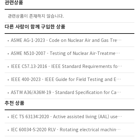
관련상품
관련상품이 존재하지 않습니다.
다른 사람이 함께 구입한 상품
ASME AG-1-2023 - Code on Nuclear Air and Gas Treatment
ASME N510-2007 - Testing of Nuclear Air-Treatment Systems (N510 - 2007)
IEEE C57.13-2016 - IEEE Standard Requirements for Instrument Transformers
IEEE 400-2023 - IEEE Guide for Field Testing and Evaluation of the Insulation of Shielded Power Cable Systems Rated 5 kV and Above
ASTM A36/A36M-19 - Standard Specification for Carbon Structural Steel
추천 상품
IEC TS 63134:2020 - Active assisted living (AAL) use cases
IEC 60034-5:2020 RLV - Rotating electrical machines - Part 5: Degrees of protection provided by the integral design of rotating electrical machines (IP code) - Classification