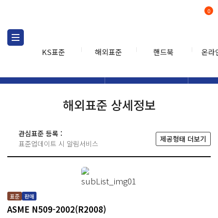
0
KS표준
해외표준
핸드북
온라
해외표준
해외표준검색
해외표
검색
해외표준 상세정보
관심표준 등록 :
제공형태 더보기
표준업데이트 시 알림서비스
표준
판매
ASME N509-2002(R2008)