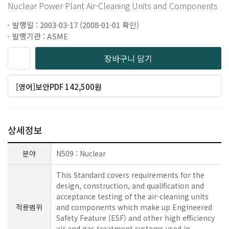
Nuclear Power Plant Air-Cleaning Units and Components
발행일 : 2003-03-17 (2008-01-01 확인)
발행기관 : ASME
장바구니 담기
[영어]보안PDF 142,500원
상세정보
분야
N509 : Nuclear
This Standard covers requirements for the
design, construction, and qualification and
acceptance testing of the air-cleaning units
적용범위
and components which make up Engineered
Safety Feature (ESF) and other high efficiency
air and gas treatment systems used in