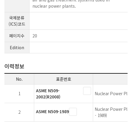
nuclear power plants.
국제분류
(ICS)코드
페이지수
20
Edition
이력정보
No.
표준번호
ASME N509-
1
Nuclear Power Plan
2002(R2008)
Nuclear Power Plan
ASME N509-1989
2
- 1989)