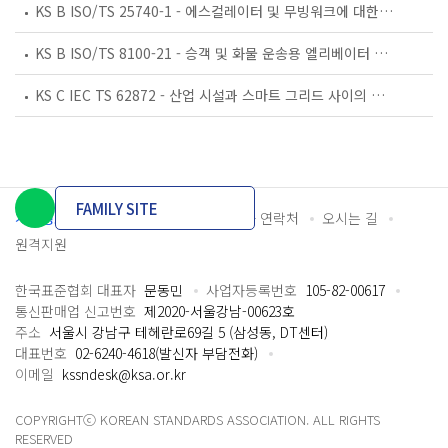
KS B ISO/TS 25740-1 - 에스컬레이터 및 무빙워크에 대한 안전요건 — 제1부: 세계공통 필수 안전요건(GESRs)
KS B ISO/TS 8100-21 - 승객 및 화물 운송용 엘리베이터 —제21부: 세계공통 필수안전요건(GESRs)을 충족하는 세계공통 안전 파라미터(GSPs)
KS C IEC TS 62872 - 산업 시설과 스마트 그리드 사이의 산업 공정 측정, 제어 및 자동화 시스템 인터페이스
FAMILY SITE
개인정보처리방침
이용약관
담당자 연락처
오시는 길
원격지원
한국표준협회 대표자
문동민
사업자등록번호
105-82-00617
통신판매업 신고번호
제2020-서울강남-00623호
주소
서울시 강남구 테헤란로69길 5 (삼성동, DT센터)
대표번호
02-6240-4618(발신자 부담전화)
이메일
kssndesk@ksa.or.kr
COPYRIGHTⓒ KOREAN STANDARDS ASSOCIATION. ALL RIGHTS
RESERVED