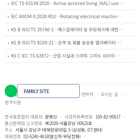
IEC TS 63134:2020 - Active assisted living (AAL) use cases
IEC 60034-5:2020 RLV - Rotating electrical machines - Part 5: Degrees of protection provided by the integral design of rotating electrical machines (IP code) - Classification
KS B ISO/TS 25740-1 - 에스컬레이터 및 무빙워크에 대한 안전요건 — 제1부: 세계공통 필수 안전요건(GESRs)
KS B ISO/TS 8100-21 - 승객 및 화물 운송용 엘리베이터 —제21부: 세계공통 필수안전요건(GESRs)을 충족하는 세계공통 안전 파라미터(GSPs)
KS C IEC TS 62872 - 산업 시설과 스마트 그리드 사이의 산업 공정 측정, 제어 및 자동화 시스템 인터페이스
FAMILY SITE
개인정보처리방침
이용약관
담당자 연락처
오시는 길
원격지원
한국표준협회 대표자
문동민
사업자등록번호
105-82-00617
통신판매업 신고번호
제2020-서울강남-00623호
주소
서울시 강남구 테헤란로69길 5 (삼성동, DT센터)
대표번호
02-6240-4618(발신자 부담전화)