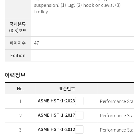
suspension: (1) lug; (2) hook or clevis; (3)
trolley.
국제분류
(ICS)코드
페이지수
47
Edition
이력정보
No.
표준번호
ASME HST-1-2023
1
Performance Standar
ASME HST-1-2017
2
Performance Standar
ASME HST-1-2012
3
Performance Standar