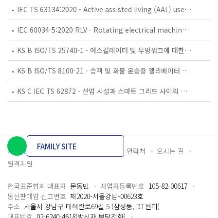
IEC TS 63134:2020 - Active assisted living (AAL) use cases
IEC 60034-5:2020 RLV - Rotating electrical machines - Part 5: Degrees of protection provided by the integral design of rotating electrical machines (IP code) - Classification
KS B ISO/TS 25740-1 - 에스컬레이터 및 무빙워크에 대한 안전요건 — 제1부: 세계공통 필수 안전요건(GESRs)
KS B ISO/TS 8100-21 - 승객 및 화물 운송용 엘리베이터 —제21부: 세계공통 필수안전요건(GESRs)을 충족하는 세계공통 안전 파라미터(GSPs)
KS C IEC TS 62872 - 산업 시설과 스마트 그리드 사이의 산업 공정 측정, 제어 및 자동화 시스템 인터페이스
FAMILY SITE
개인정보처리방침
이용약관
담당자 연락처
오시는 길
원격지원
한국표준협회 대표자
문동민
사업자등록번호
105-82-00617
통신판매업 신고번호
제2020-서울강남-00623호
주소
서울시 강남구 테헤란로69길 5 (삼성동, DT센터)
대표번호
02-6240-4618(발신자 부담전화)