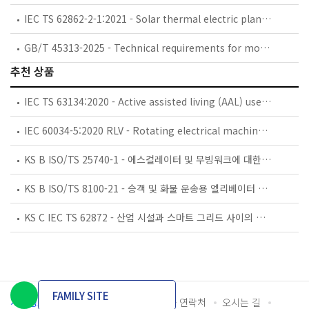
IEC TS 62862-2-1:2021 - Solar thermal electric plants - Part 2-1: Thermal energy storage systems - Characterization of active, sensible systems for direct and indirect configurations
GB/T 45313-2025 - Technical requirements for molten salt thermal storage system of solar thermal electric plant
추천 상품
IEC TS 63134:2020 - Active assisted living (AAL) use cases
IEC 60034-5:2020 RLV - Rotating electrical machines - Part 5: Degrees of protection provided by the integral design of rotating electrical machines (IP code) - Classification
KS B ISO/TS 25740-1 - 에스컬레이터 및 무빙워크에 대한 안전요건 — 제1부: 세계공통 필수 안전요건(GESRs)
KS B ISO/TS 8100-21 - 승객 및 화물 운송용 엘리베이터 —제21부: 세계공통 필수안전요건(GESRs)을 충족하는 세계공통 안전 파라미터(GSPs)
KS C IEC TS 62872 - 산업 시설과 스마트 그리드 사이의 산업 공정 측정, 제어 및 자동화 시스템 인터페이스
FAMILY SITE
개인정보처리방침
이용약관
담당자 연락처
오시는 길