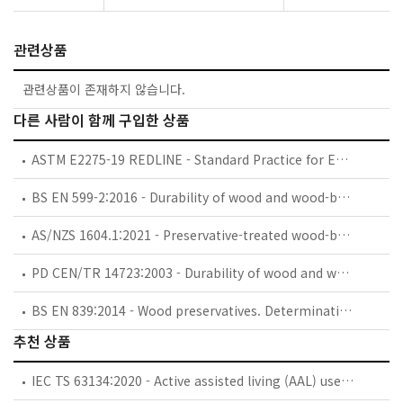
관련상품
관련상품이 존재하지 않습니다.
다른 사람이 함께 구입한 상품
ASTM E2275-19 REDLINE - Standard Practice for Evaluating Water-Miscible Metalworking Fluid Bioresistance and Antimicrobial Pesticide Performance
BS EN 599-2:2016 - Durability of wood and wood-based products. Efficacy of preventive wood preservatives as determined by biological tests. Labelling.
AS/NZS 1604.1:2021 - Preservative-treated wood-based products, Part 1: Products and treatment
PD CEN/TR 14723:2003 - Durability of wood and wood-based products. Field and accelerated conditioning tests (FACT) for wood preservative out of ground contact.
BS EN 839:2014 - Wood preservatives. Determination of the protective effectiveness against wood destroying basidiomycetes. Application by surface treatment.
추천 상품
IEC TS 63134:2020 - Active assisted living (AAL) use cases