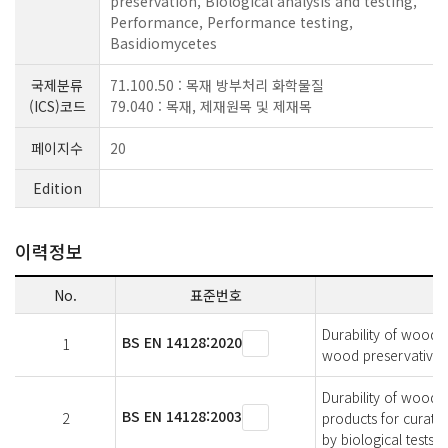
preservation, Biological analysis and testing,
Performance, Performance testing,
Basidiomycetes
국제분류
71.100.50 : 목재 방부처리 화학물질
(ICS)코드
79.040 : 목재, 제재원목 및 제재목
페이지수
20
Edition
이력정보
No.
표준번호
Durability of wood 
BS EN 14128:2020
1
wood preservatives 
Durability of wood 
BS EN 14128:2003
2
products for curati
by biological tests.