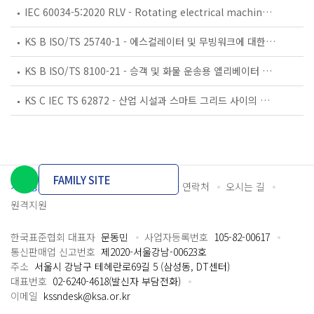
IEC 60034-5:2020 RLV - Rotating electrical machines - Part 5: Degrees of protection provided by the integral design of rotating electrical machines (IP code) - Classification
KS B ISO/TS 25740-1 - 에스컬레이터 및 무빙워크에 대한 안전요건 — 제1부: 세계공통 필수 안전요건(GESRs)
KS B ISO/TS 8100-21 - 승객 및 화물 운송용 엘리베이터 —제21부: 세계공통 필수안전요건(GESRs)을 충족하는 세계공통 안전 파라미터(GSPs)
KS C IEC TS 62872 - 산업 시설과 스마트 그리드 사이의 산업 공정 측정, 제어 및 자동화 시스템 인터페이스
FAMILY SITE
개인정보처리방침
이용약관
담당자 연락처
오시는 길
원격지원
한국표준협회 대표자
문동민
사업자등록번호
105-82-00617
통신판매업 신고번호
제2020-서울강남-00623호
주소
서울시 강남구 테헤란로69길 5 (삼성동, DT센터)
대표번호
02-6240-4618(발신자 부담전화)
이메일
kssndesk@ksa.or.kr