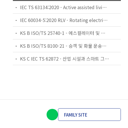
IEC TS 63134:2020 - Active assisted living (AAL) use cases
IEC 60034-5:2020 RLV - Rotating electrical machines - Part 5: Degrees of protection provided by the integral design of rotating electrical machines (IP code) - Classification
KS B ISO/TS 25740-1 - 에스컬레이터 및 무빙워크에 대한 안전요건 — 제1부: 세계공통 필수 안전요건(GESRs)
KS B ISO/TS 8100-21 - 승객 및 화물 운송용 엘리베이터 —제21부: 세계공통 필수안전요건(GESRs)을 충족하는 세계공통 안전 파라미터(GSPs)
KS C IEC TS 62872 - 산업 시설과 스마트 그리드 사이의 산업 공정 측정, 제어 및 자동화 시스템 인터페이스
FAMILY SITE