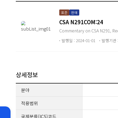
표준
판매
CSA N291COM:24
Commentary on CSA N291, Requ
발행일 : 2024-01-01
발행기관 :
상세정보
분야
적용범위
국제분류(ICS)코드