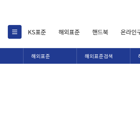
KS표준
해외표준
핸드북
온라인
해외표준
해외표준검색
KS표준검색
해외표준검색
KS
소개
AATCC
KS관련상품
해외표준관련상품
ASM
제공표준
DIN
KS인증심사기준
해외표준 견적의뢰
JSTRA
구입절차
TRA
국내단체표준
ISO심볼