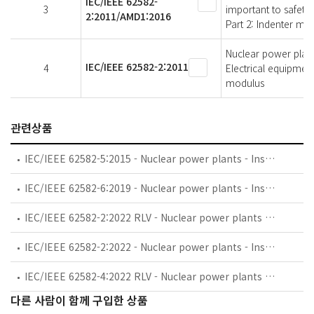
IEC/IEEE 62582-
3
important to safety
2:2011/AMD1:2016
Part 2: Indenter mo
Nuclear power plant
IEC/IEEE 62582-2:2011
4
Electrical equipmen
modulus
관련상품
IEC/IEEE 62582-5:2015 - Nuclear power plants - Instrumentation and control important to safety - Electrical equipment condition monitoring methods - Part 5: Optical time domain reflectometry
IEC/IEEE 62582-6:2019 - Nuclear power plants - Instrumentation and control important to safety - Electrical equipment condition monitoring methods - Part 6: Insulation resistance
IEC/IEEE 62582-2:2022 RLV - Nuclear power plants - Instrumentation and control important to safety - Electrical equipment condition monitoring methods - Part 2: Indenter measurements
IEC/IEEE 62582-2:2022 - Nuclear power plants - Instrumentation and control important to safety - Electrical equipment condition monitoring methods - Part 2: Indenter measurements
IEC/IEEE 62582-4:2022 RLV - Nuclear power plants - Instrumentation and control important to safety - Electrical equipment condition monitoring methods - Part 4: Oxidation induction techniques
다른 사람이 함께 구입한 상품