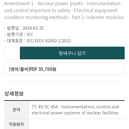
Amendment 1 - Nuclear power plants - Instrumentation
and control important to safety - Electrical equipment
condition monitoring methods - Part 2: Indenter modulus
발행일 : 2016-02-25
발행기관 : IEC
대체표준 : IEC/IEEE 62582-2:2022
장바구니 담기
[영어/불어]PDF 35,700원
상세정보
TC 45/SC 45A : Instrumentation, control and
분야
electrical power systems of nuclear facilities
적용범위