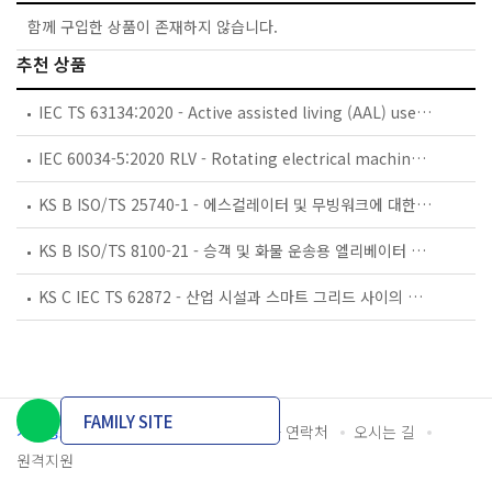
함께 구입한 상품이 존재하지 않습니다.
추천 상품
IEC TS 63134:2020 - Active assisted living (AAL) use cases
IEC 60034-5:2020 RLV - Rotating electrical machines - Part 5: Degrees of protection provided by the integral design of rotating electrical machines (IP code) - Classification
KS B ISO/TS 25740-1 - 에스컬레이터 및 무빙워크에 대한 안전요건 — 제1부: 세계공통 필수 안전요건(GESRs)
KS B ISO/TS 8100-21 - 승객 및 화물 운송용 엘리베이터 —제21부: 세계공통 필수안전요건(GESRs)을 충족하는 세계공통 안전 파라미터(GSPs)
KS C IEC TS 62872 - 산업 시설과 스마트 그리드 사이의 산업 공정 측정, 제어 및 자동화 시스템 인터페이스
FAMILY SITE
개인정보처리방침
이용약관
담당자 연락처
오시는 길
원격지원