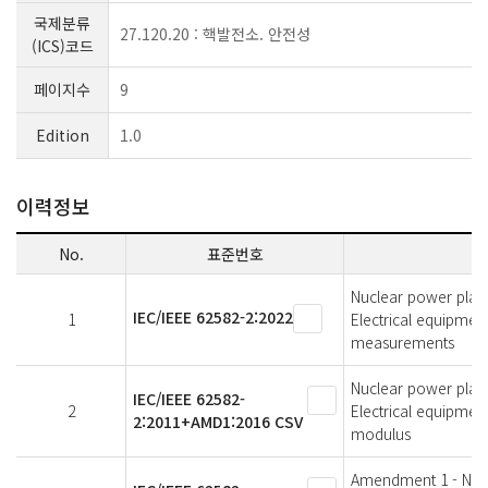
국제분류
27.120.20 : 핵발전소. 안전성
(ICS)코드
페이지수
9
Edition
1.0
이력정보
No.
표준번호
Nuclear power plant
IEC/IEEE 62582-2:2022
1
Electrical equipmen
measurements
Nuclear power plant
IEC/IEEE 62582-
2
Electrical equipmen
2:2011+AMD1:2016 CSV
modulus
Amendment 1 - Nucl