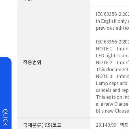
IEC 63356-2:202
in English only
previous editio
IEC 63356-2:202
NOTE 1 Interfac
LED light sourc
적용범위
NOTE 2 Interfac
This document 
NOTE 3 Interch
Lamp caps and l
cancels and rep
This edition in
a) a new Clause
b) a new Clause
QUICK
국제분류(ICS)코드
29.140.99 :