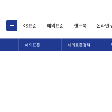
KS표준
해외표준
핸드북
온라인
해외표준
해외표준검색
KS표준검색
해외표준검색
KS
소개
AATCC
KS관련상품
해외표준관련상품
ASM
제공표준
DIN
KS인증심사기준
해외표준 견적의뢰
JSTRA
구입절차
TRA
국내단체표준
ISO심볼