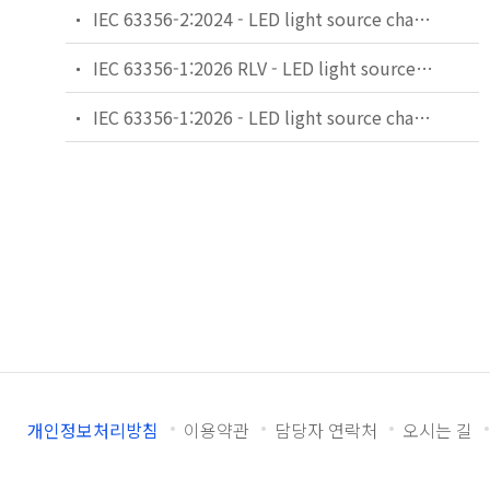
IEC 63356-2:2024 - LED light source characteristics - Part 2: Design parameters and values
IEC 63356-1:2026 RLV - LED light source characteristics - Part 1: Data sheets
IEC 63356-1:2026 - LED light source characteristics - Part 1: Data sheets
개인정보처리방침
이용약관
담당자 연락처
오시는 길