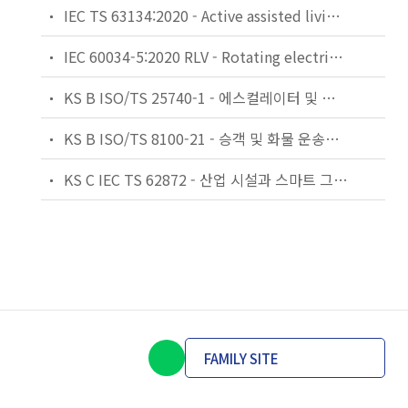
IEC TS 63134:2020 - Active assisted living (AAL) use cases
IEC 60034-5:2020 RLV - Rotating electrical machines - Part 5: Degrees of protection provided by the integral design of rotating electrical machines (IP code) - Classification
KS B ISO/TS 25740-1 - 에스컬레이터 및 무빙워크에 대한 안전요건 — 제1부: 세계공통 필수 안전요건(GESRs)
KS B ISO/TS 8100-21 - 승객 및 화물 운송용 엘리베이터 —제21부: 세계공통 필수안전요건(GESRs)을 충족하는 세계공통 안전 파라미터(GSPs)
KS C IEC TS 62872 - 산업 시설과 스마트 그리드 사이의 산업 공정 측정, 제어 및 자동화 시스템 인터페이스
FAMILY SITE