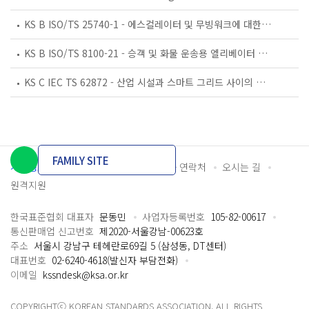
KS B ISO/TS 25740-1 - 에스컬레이터 및 무빙워크에 대한 안전요건 — 제1부: 세계공통 필수 안전요건(GESRs)
KS B ISO/TS 8100-21 - 승객 및 화물 운송용 엘리베이터 —제21부: 세계공통 필수안전요건(GESRs)을 충족하는 세계공통 안전 파라미터(GSPs)
KS C IEC TS 62872 - 산업 시설과 스마트 그리드 사이의 산업 공정 측정, 제어 및 자동화 시스템 인터페이스
FAMILY SITE
개인정보처리방침
이용약관
담당자 연락처
오시는 길
원격지원
한국표준협회 대표자
문동민
사업자등록번호
105-82-00617
통신판매업 신고번호
제2020-서울강남-00623호
주소
서울시 강남구 테헤란로69길 5 (삼성동, DT센터)
대표번호
02-6240-4618(발신자 부담전화)
이메일
kssndesk@ksa.or.kr
COPYRIGHTⓒ KOREAN STANDARDS ASSOCIATION. ALL RIGHTS